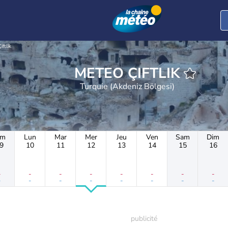
iftlik
METEO ÇIFTLIK
Turquie (Akdeniz Bölgesi)
im
Lun
Mar
Mer
Jeu
Ven
Sam
Dim
9
10
11
12
13
14
15
16
-
-
-
-
-
-
-
-
-
-
-
-
-
-
-
-