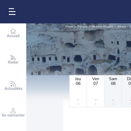
Météo
Turquie
Akdeniz Bölgesi
Adana
Ç
Accueil
Radar
Jeu
Ven
Sam
D
06
07
08
0
Actualités
-
-
-
-
-
-
Se connecter