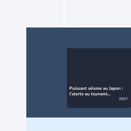
Puissant séisme au Japon :
l’alerte au tsunami
désormais levée
28/07