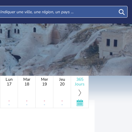
Lun
Mar
Mer
Jeu
365
17
18
19
20
Jours
-
-
-
-
-
-
-
-