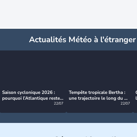
Actualités Météo à l'étranger
Saison cyclonique 2026 :
Tempête tropicale Bertha :
pourquoi l’Atlantique reste
une trajectoire le long du du
très calme à ce stade ?
22/07
littoral américain
22/07