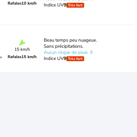
Rafales
10 km/h
Indice UV
9
Très fort
Beau temps peu nuageux.
Sans précipitations.
15 km/h
Aucun risque de pluie
Rafales
15 km/h
du
Indice UV
9
Très fort