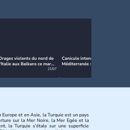
Orages violents du nord de
Canicule intense en
Ca
l'Italie aux Balkans ce mardi
Méditerranée : près de 50°C
Ma
: grosse grêle, violentes
21/07
et des incendies hors de
21/07
rafales et pluies intenses
contrôle en Espagne
en Europe et en Asie, la Turquie est un pays
erture sur la Mer Noire, la Mer Egée et la
nt, la Turquie s'étale sur une superficie