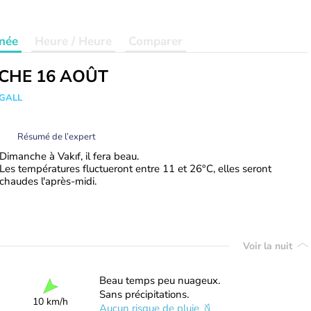
née
Heure / Heure
Comparer
CHE 16 AOÛT
 GALL
Résumé de l’expert
Dimanche à Vakıf, il fera beau.
Les températures fluctueront entre 11 et 26°C, elles seront
chaudes l'après-midi.
Voir la nuit
Beau temps peu nuageux.
Sans précipitations.
10 km/h
Aucun risque de pluie