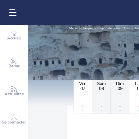
Météo
Turquie
Région de la mer Noire
Ka
Accueil
Radar
Ven
Sam
Dim
L
07
08
09
1
Actualités
-
-
-
-
-
-
Se connecter