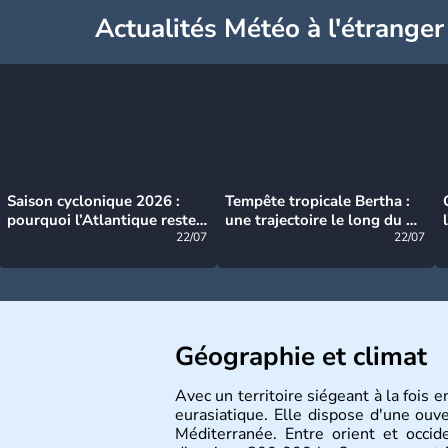
Actualités Météo à l'étranger
Saison cyclonique 2026 :
Tempête tropicale Bertha :
pourquoi l’Atlantique reste
une trajectoire le long du du
très calme à ce stade ?
22/07
littoral américain
22/07
Géographie et climat
Avec un territoire siégeant à la fois 
eurasiatique. Elle dispose d'une ouv
Méditerranée. Entre orient et occide