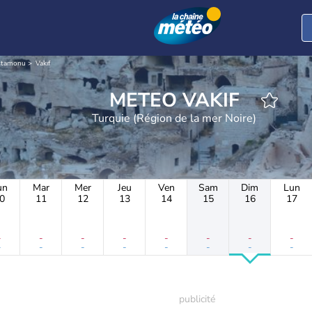
stamonu
Vakıf
METEO VAKIF
Turquie (Région de la mer Noire)
un
Mar
Mer
Jeu
Ven
Sam
Dim
Lun
0
11
12
13
14
15
16
17
-
-
-
-
-
-
-
-
-
-
-
-
-
-
-
-