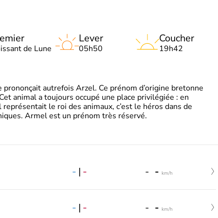
emier
Lever
Coucher
oissant de Lune
05h50
19h42
 prononçait autrefois Arzel. Ce prénom d’origine bretonne
. Cet animal a toujours occupé une place privilégiée : en
représentait le roi des animaux, c’est le héros dans de
ques. Armel est un prénom très réservé.
-
|
-
-
-
km/h
-
|
-
-
-
km/h