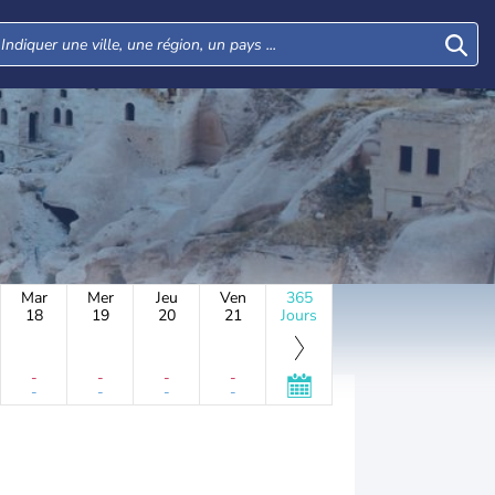
Mar
Mer
Jeu
Ven
365
18
19
20
21
Jours
-
-
-
-
-
-
-
-