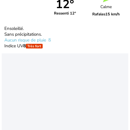
12°
Calme
Ressenti 12°
Rafales
15 km/h
Ensoleillé.
Sans précipitations.
Aucun risque de pluie
Indice UV
8
Très fort