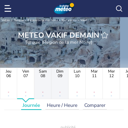
Météo
Turquie
Région de la mer Noire
Kastamonu
Vakıf
METEO VAKIF DEMAIN
Turquie (Région de la mer Noire)
Jeu
Ven
Sam
Dim
Lun
Mar
Mer
J
06
07
08
09
10
11
12
-
-
-
-
-
-
-
-
-
-
-
-
-
-
Journée
Heure / Heure
Comparer