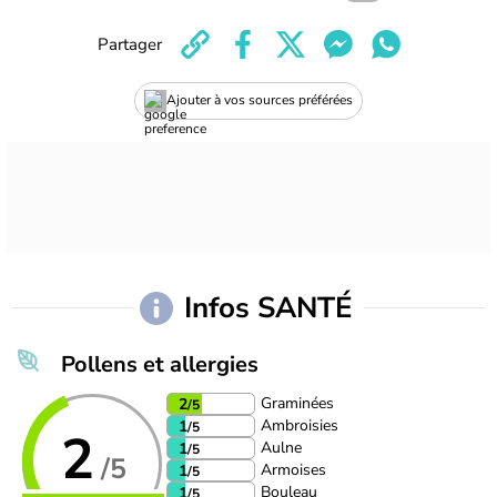
Partager
Ajouter à vos sources préférées
Infos SANTÉ
Pollens et allergies
Graminées
2
/5
Ambroisies
1
/5
2
Aulne
1
/5
/5
Armoises
1
/5
Bouleau
1
/5