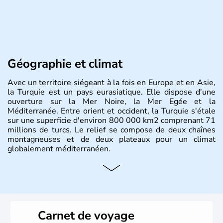
Géographie et climat
Avec un territoire siégeant à la fois en Europe et en Asie,
la Turquie est un pays eurasiatique. Elle dispose d'une
ouverture sur la Mer Noire, la Mer Egée et la
Méditerranée. Entre orient et occident, la Turquie s'étale
sur une superficie d'environ 800 000 km2 comprenant 71
millions de turcs. Le relief se compose de deux chaînes
montagneuses et de deux plateaux pour un climat
globalement méditerranéen.
Histoire et administration
La Turquie est à l'origine composée d'un peuple nomade
originaire d'Asie ayant émigré vers l'Ouest. Ces tribus
hétérogènes se sont organisées en différents royaumes
Carnet de voyage
qui constitueront en 1299 les fondations de l'Empire