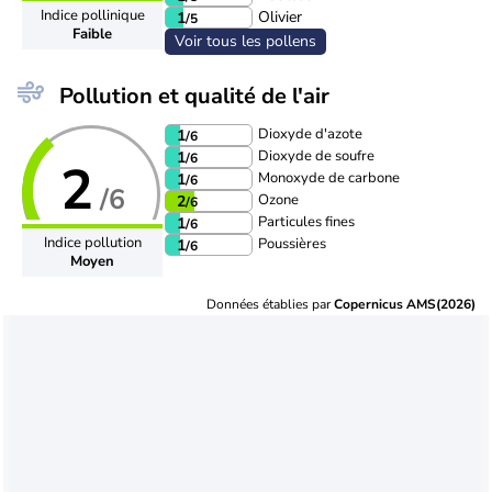
Indice pollinique
Olivier
1
/5
Faible
Voir tous les pollens
Pollution et qualité de l'air
Dioxyde d'azote
1
/6
Dioxyde de soufre
1
/6
2
Monoxyde de carbone
1
/6
/6
Ozone
2
/6
Particules fines
1
/6
Indice pollution
Poussières
1
/6
Moyen
Données établies par
Copernicus AMS(2026)