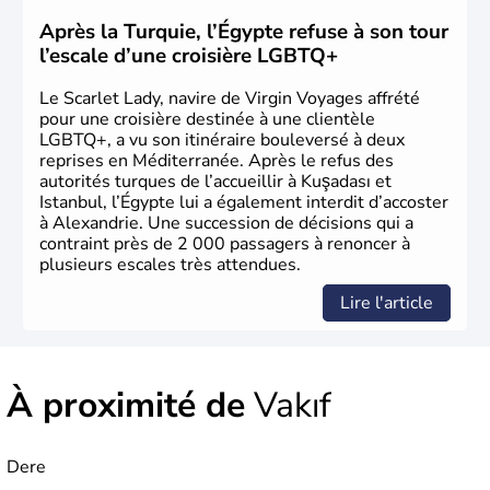
ottoman. Après avoir rattaché l'Anatolie et la Thrace
orientale au territoire turc, la République est proclamée
Après la Turquie, l’Égypte refuse à son tour
le 29 octobre 1923. Ankara remplace alors Istanbul au
l’escale d’une croisière LGBTQ+
titre de capitale du pays.
Le Scarlet Lady, navire de Virgin Voyages affrété
pour une croisière destinée à une clientèle
LGBTQ+, a vu son itinéraire bouleversé à deux
reprises en Méditerranée. Après le refus des
autorités turques de l’accueillir à Kuşadası et
Istanbul, l’Égypte lui a également interdit d’accoster
à Alexandrie. Une succession de décisions qui a
contraint près de 2 000 passagers à renoncer à
plusieurs escales très attendues.
Lire l'article
À proximité de
Vakıf
Dere