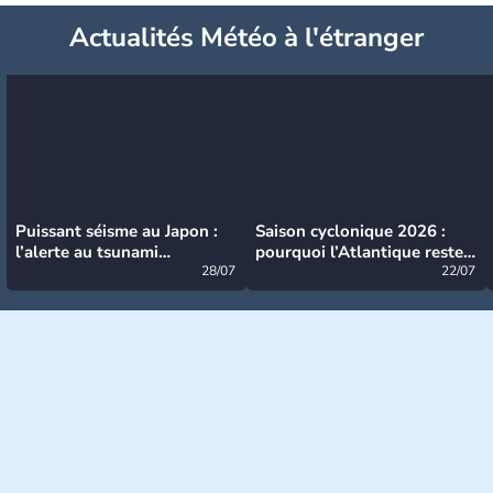
Actualités Météo à l'étranger
Puissant séisme au Japon :
Saison cyclonique 2026 :
l’alerte au tsunami
pourquoi l’Atlantique reste
désormais levée
28/07
très calme à ce stade ?
22/07