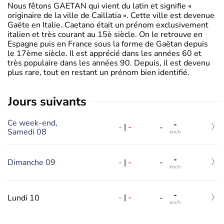
Nous fêtons GAETAN qui vient du latin et signifie «
originaire de la ville de Caillatia ». Cette ville est devenue
Gaëte en Italie. Caetano était un prénom exclusivement
italien et très courant au 15è siècle. On le retrouve en
Espagne puis en France sous la forme de Gaëtan depuis
le 17ème siècle. Il est apprécié dans les années 60 et
très populaire dans les années 90. Depuis, il est devenu
plus rare, tout en restant un prénom bien identifié.
jours suivants
Ce week-end,
-
-
|
-
-
Samedi 08
km/h
-
-
|
-
Dimanche 09
-
km/h
-
-
|
-
Lundi 10
-
km/h