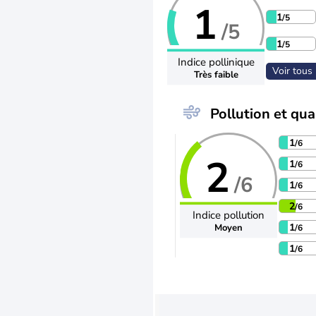
1
1
/5
/5
1
/5
Indice pollinique
Voir tous 
Très faible
Pollution et qual
1
/6
2
1
/6
/6
1
/6
2
/6
Indice pollution
1
Moyen
/6
1
/6