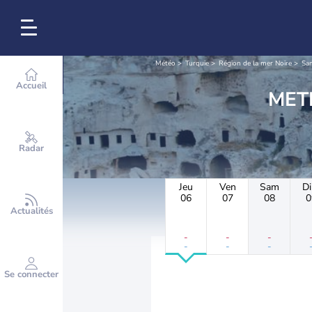
Météo
Turquie
Région de la mer Noire
Sa
Accueil
Radar
Jeu
Ven
Sam
D
06
07
08
0
Actualités
-
-
-
-
-
-
Se connecter