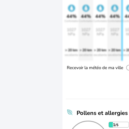
44%
44%
44%
44%
4
Confortable
Confortable
Confortable
Confortable
Confo
1027
1027
1027
1027
1
hPa
hPa
hPa
hPa
h
> 20 km
> 20 km
> 20 km
> 20 km
> 2
excellente
excellente
excellente
excellente
exce
Recevoir la météo de ma ville
Pollens et allergies
1
/5