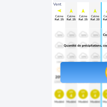
Vent
Calme
Calme
Calme
Calme
Ca
Raf. 25
Raf. 25
Raf. 25
Raf. 20
Raf
Ce
50%
50%
50%
50%
Quantité de précipitations, co
30%
30%
30%
30%
10%
10%
10%
10%
1900
1900
1900
1900
1
20%
20%
20%
20%
2
1000 lm
1000 lm
1000 lm
1000 lm
100
uv
uv
uv
uv
4
4
4
4
Modéré
Modéré
Modéré
Modéré
Mo