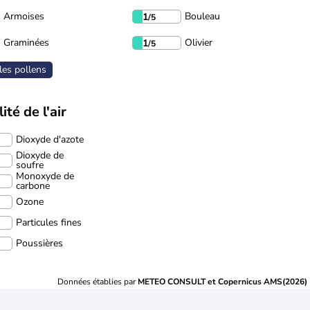
Armoises
Bouleau
1
/5
Graminées
Olivier
1
/5
les pollens
ité de l'air
Dioxyde d'azote
Dioxyde de
soufre
Monoxyde de
carbone
Ozone
Particules fines
Poussières
Données établies par
METEO CONSULT et Copernicus AMS(2026)