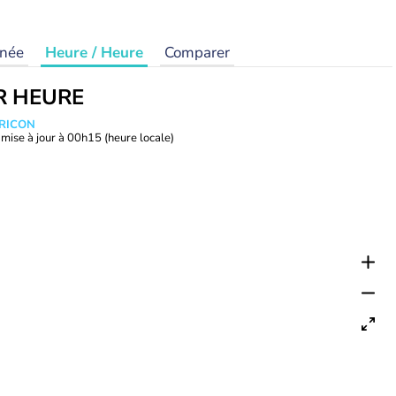
rnée
Heure / Heure
Comparer
R HEURE
TRICON
mise à jour à
00h15
(heure locale)