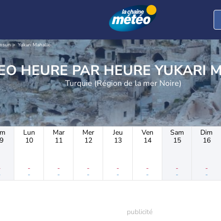
msun
Yukarı Mahalle
METEO HEURE PAR HEU
Turquie (Région de la mer Noire)
im
Lun
Mar
Mer
Jeu
Ven
Sam
Dim
9
10
11
12
13
14
15
16
-
-
-
-
-
-
-
-
-
-
-
-
-
-
-
-