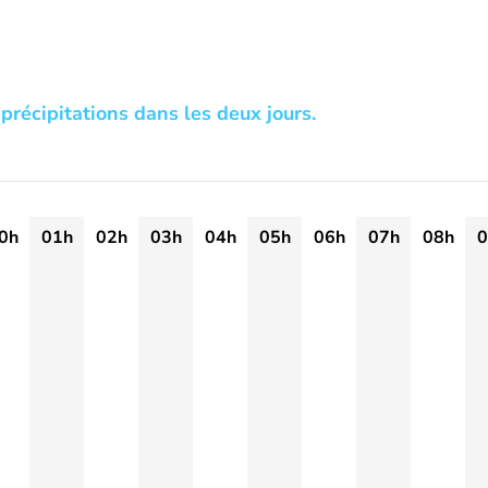
précipitations dans les deux jours.
0h
01h
02h
03h
04h
05h
06h
07h
08h
0