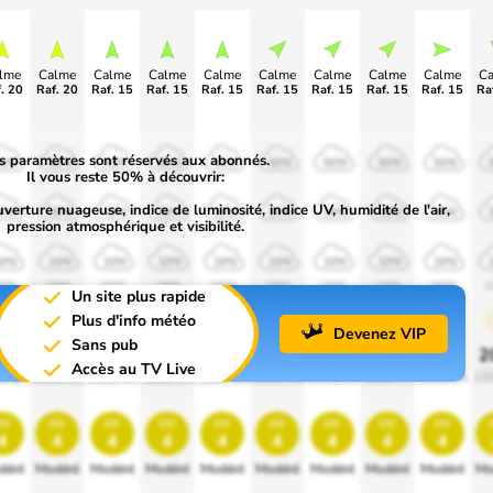
lme
Calme
Calme
Calme
Calme
Calme
Calme
Calme
Calme
C
. 20
Raf. 20
Raf. 15
Raf. 15
Raf. 15
Raf. 15
Raf. 15
Raf. 15
Raf. 15
Ra
s paramètres sont réservés aux abonnés.
50%
50%
50%
50%
50%
50%
50%
50%
50%
Il vous reste 50% à découvrir:
uverture nuageuse, indice de luminosité, indice UV, humidité de l'air,
30%
30%
30%
30%
30%
30%
30%
30%
30%
pression atmosphérique et visibilité.
10%
10%
10%
10%
10%
10%
10%
10%
10%
900
1900
1900
1900
1900
1900
1900
1900
1900
1
Un site plus rapide
Plus d'info météo
Devenez VIP
Sans pub
0%
20%
20%
20%
20%
20%
20%
20%
20%
2
Accès au TV Live
0 lm
1000 lm
1000 lm
1000 lm
1000 lm
1000 lm
1000 lm
1000 lm
1000 lm
10
uv
uv
uv
uv
uv
uv
uv
uv
uv
4
4
4
4
4
4
4
4
4
déré
Modéré
Modéré
Modéré
Modéré
Modéré
Modéré
Modéré
Modéré
Mo