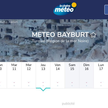
yburt
Bayburt
METEO BAYBURT
Turquie (Région de la mer Noire)
un
Mar
Mer
Jeu
Ven
Sam
Dim
Lun
0
11
12
13
14
15
16
17
-
-
-
-
-
-
-
-
-
-
-
-
-
-
-
-