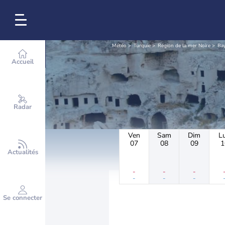
Météo
Turquie
Région de la mer Noire
Ba
Accueil
Radar
Ven
Sam
Dim
L
07
08
09
1
Actualités
-
-
-
-
-
-
Se connecter