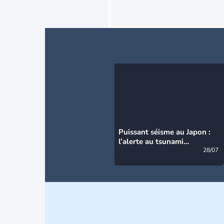
Puissant séisme au Japon :
l’alerte au tsunami
désormais levée
28/07