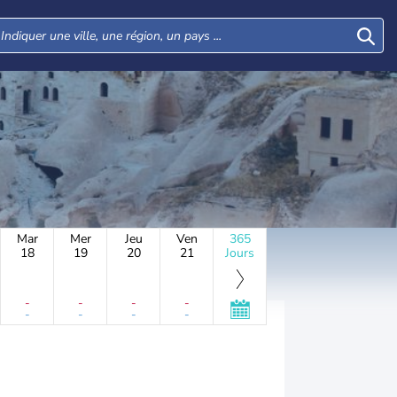
Mar
Mer
Jeu
Ven
365
18
19
20
21
Jours
-
-
-
-
-
-
-
-