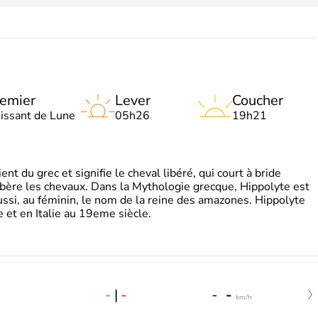
emier
Lever
Coucher
oissant de Lune
05h26
19h21
t du grec et signifie le cheval libéré, qui court à bride
libère les chevaux. Dans la Mythologie grecque, Hippolyte est
aussi, au féminin, le nom de la reine des amazones. Hippolyte
 et en Italie au 19eme siècle.
-
|
-
-
-
km/h