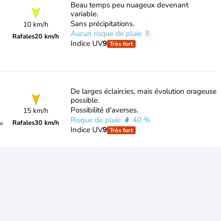
Beau temps peu nuageux devenant
variable.
Sans précipitations.
10 km/h
Aucun risque de pluie
Rafales
20 km/h
Indice UV
9
Très fort
De larges éclaircies, mais évolution orageuse
possible.
Possibilité d'averses.
15 km/h
Risque de pluie
40 %
Rafales
30 km/h
du
Indice UV
9
Très fort