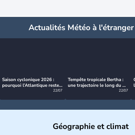
Actualités Météo à l'étranger
Saison cyclonique 2026 :
Tempête tropicale Bertha :
pourquoi l’Atlantique reste
une trajectoire le long du du
très calme à ce stade ?
22/07
littoral américain
22/07
Géographie et climat