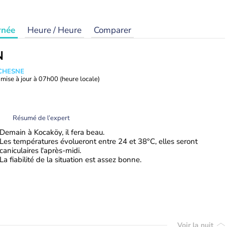
rnée
Heure / Heure
Comparer
N
UCHESNE
mise à jour à
07h00
(heure locale)
Résumé de l’expert
Demain à Kocaköy, il fera beau.
Les températures évolueront entre 24 et 38°C, elles seront
caniculaires l'après-midi.
La fiabilité de la situation est assez bonne.
Voir la nuit