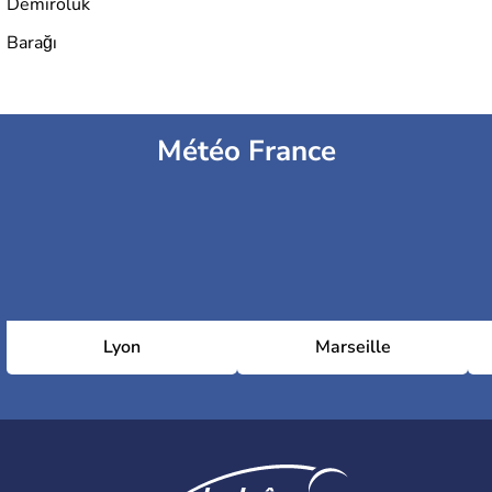
Demiroluk
Barağı
Météo France
Lyon
Marseille