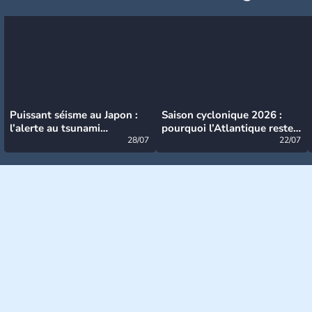
Puissant séisme au Japon :
Saison cyclonique 2026 :
l’alerte au tsunami
pourquoi l’Atlantique reste
désormais levée
28/07
très calme à ce stade ?
22/07