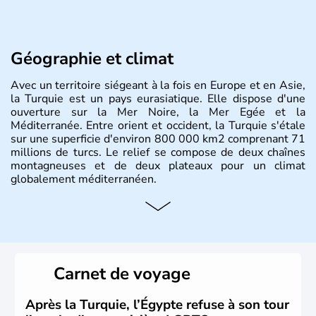
Géographie et climat
Avec un territoire siégeant à la fois en Europe et en Asie,
la Turquie est un pays eurasiatique. Elle dispose d'une
ouverture sur la Mer Noire, la Mer Egée et la
Méditerranée. Entre orient et occident, la Turquie s'étale
sur une superficie d'environ 800 000 km2 comprenant 71
millions de turcs. Le relief se compose de deux chaînes
montagneuses et de deux plateaux pour un climat
globalement méditerranéen.
Histoire et administration
La Turquie est à l'origine composée d'un peuple nomade
originaire d'Asie ayant émigré vers l'Ouest. Ces tribus
hétérogènes se sont organisées en différents royaumes
Carnet de voyage
qui constitueront en 1299 les fondations de l'Empire
ottoman. Après avoir rattaché l'Anatolie et la Thrace
orientale au territoire turc, la République est proclamée
Après la Turquie, l’Égypte refuse à son tour
le 29 octobre 1923. Ankara remplace alors Istanbul au