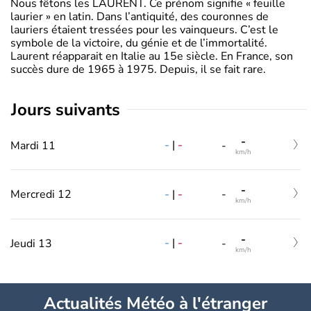
Nous fêtons les LAURENT. Ce prénom signifie « feuille
laurier » en latin. Dans l’antiquité, des couronnes de
lauriers étaient tressées pour les vainqueurs. C’est le
symbole de la victoire, du génie et de l’immortalité.
Laurent réapparait en Italie au 15e siècle. En France, son
succès dure de 1965 à 1975. Depuis, il se fait rare.
jours suivants
-
-
|
-
Mardi 11
-
km/h
-
-
|
-
Mercredi 12
-
km/h
-
-
|
-
Jeudi 13
-
km/h
Actualités Météo à l'étranger