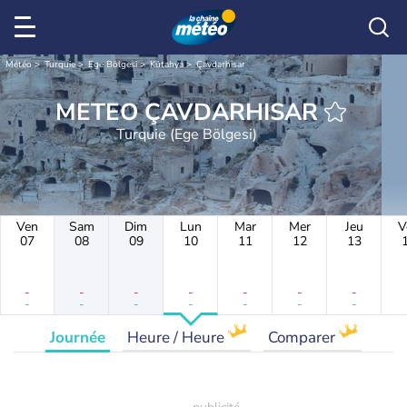
Météo
Turquie
Ege Bölgesi
Kütahya
Çavdarhisar
METEO ÇAVDARHISAR
Turquie (Ege Bölgesi)
Ven
Sam
Dim
Lun
Mar
Mer
Jeu
V
07
08
09
10
11
12
13
-
-
-
-
-
-
-
-
-
-
-
-
-
-
Journée
Heure / Heure
Comparer