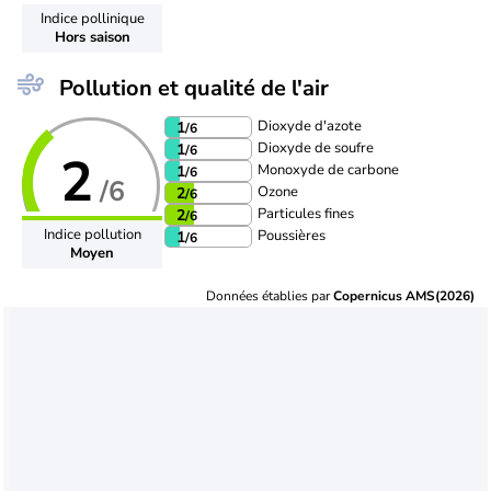
Indice pollinique
Hors saison
Pollution et qualité de l'air
Dioxyde d'azote
1
/6
Dioxyde de soufre
1
/6
2
Monoxyde de carbone
1
/6
/6
Ozone
2
/6
Particules fines
2
/6
Indice pollution
Poussières
1
/6
Moyen
Données établies par
Copernicus AMS(2026)