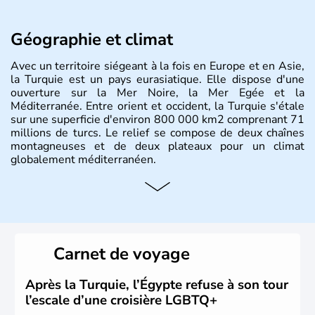
Géographie et climat
Avec un territoire siégeant à la fois en Europe et en Asie,
la Turquie est un pays eurasiatique. Elle dispose d'une
ouverture sur la Mer Noire, la Mer Egée et la
Méditerranée. Entre orient et occident, la Turquie s'étale
sur une superficie d'environ 800 000 km2 comprenant 71
millions de turcs. Le relief se compose de deux chaînes
montagneuses et de deux plateaux pour un climat
globalement méditerranéen.
Histoire et administration
La Turquie est à l'origine composée d'un peuple nomade
originaire d'Asie ayant émigré vers l'Ouest. Ces tribus
hétérogènes se sont organisées en différents royaumes
Carnet de voyage
qui constitueront en 1299 les fondations de l'Empire
ottoman. Après avoir rattaché l'Anatolie et la Thrace
orientale au territoire turc, la République est proclamée
Après la Turquie, l’Égypte refuse à son tour
le 29 octobre 1923. Ankara remplace alors Istanbul au
l’escale d’une croisière LGBTQ+
titre de capitale du pays.