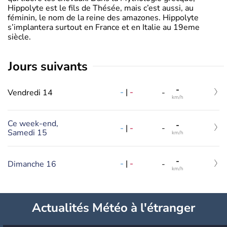
Hippolyte est le fils de Thésée, mais c’est aussi, au
féminin, le nom de la reine des amazones. Hippolyte
s’implantera surtout en France et en Italie au 19eme
siècle.
jours suivants
-
-
|
-
Vendredi 14
-
km/h
Ce week-end,
-
-
|
-
-
Samedi 15
km/h
-
-
|
-
Dimanche 16
-
km/h
Actualités Météo à l'étranger