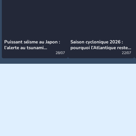
Puissant séisme au Japon :
Saison cyclonique 2026 :
l’alerte au tsunami
pourquoi l’Atlantique reste
désormais levée
28/07
très calme à ce stade ?
22/07