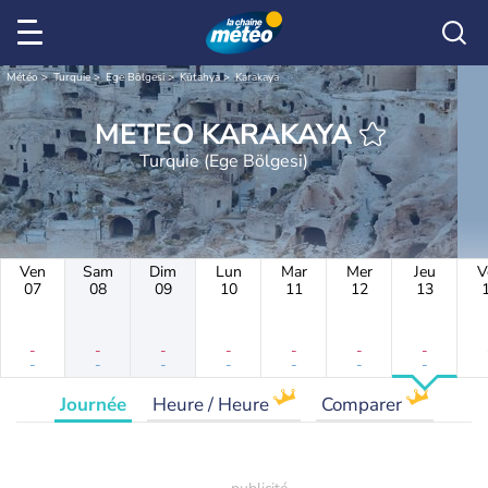
Météo
Turquie
Ege Bölgesi
Kütahya
Karakaya
METEO KARAKAYA
Turquie (Ege Bölgesi)
Ven
Sam
Dim
Lun
Mar
Mer
Jeu
V
07
08
09
10
11
12
13
-
-
-
-
-
-
-
-
-
-
-
-
-
-
Journée
Heure / Heure
Comparer