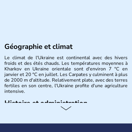
Géographie et climat
Le climat de l'Ukraine est continental avec des hivers
froids et des étés chauds. Les températures moyennes à
Kharkov en Ukraine orientale sont d'environ 7 °C en
janvier et 20 °C en juillet. Les Carpates y culminent à plus
de 2000 m d'altitude. Relativement plate, avec des terres
fertiles en son centre, l'Ukraine profite d'une agriculture
intensive.
Histoire et administration
L'Ukraine est le deuxième plus grand état d'Europe de
l'Est. Le pays est bordé par la Mer Noire au Sud et la
Biélorussie au Nord. La capitale s'appelle Kiev et
l'ukrainien en est la langue officielle. Son indépendance