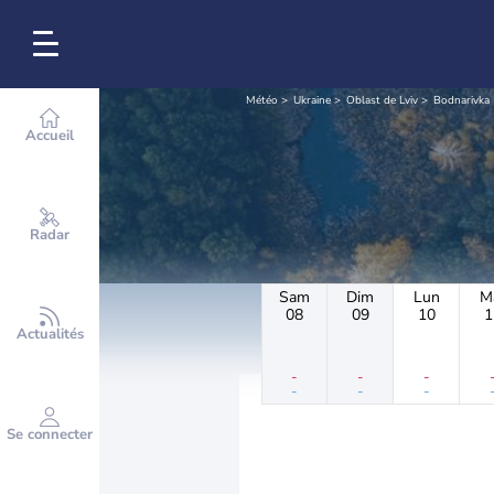
Météo
Ukraine
Oblast de Lviv
Bodnarivka
Accueil
Radar
Sam
Dim
Lun
M
08
09
10
1
Actualités
-
-
-
-
-
-
Se connecter