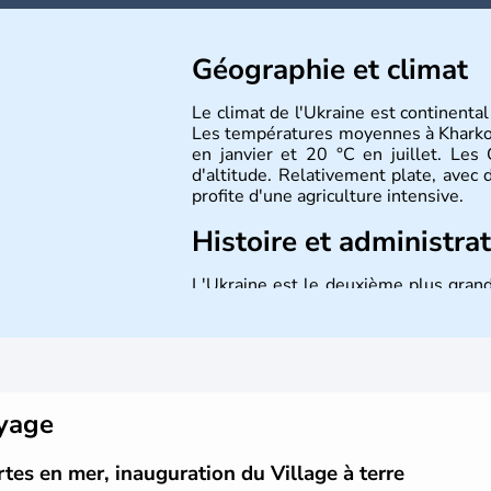
Géographie et climat
Le climat de l'Ukraine est continental
Les températures moyennes à Kharkov
en janvier et 20 °C en juillet. Le
d'altitude. Relativement plate, avec d
profite d'une agriculture intensive.
Histoire et administra
L'Ukraine est le deuxième plus grand
par la Mer Noire au Sud et la Biéloru
l'ukrainien en est la langue offici
1991. Sébastopol, Karkhov et Odessa s
oyage
rtes en mer, inauguration du Village à terre