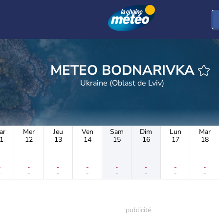
METEO BODNARIVKA
Ukraine (Oblast de Lviv)
ar
Mer
Jeu
Ven
Sam
Dim
Lun
Mar
1
12
13
14
15
16
17
18
-
-
-
-
-
-
-
-
-
-
-
-
-
-
-
-