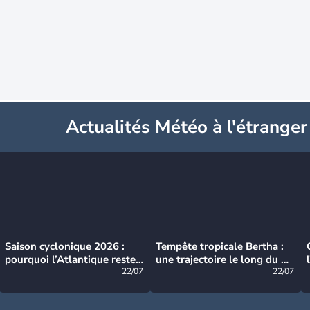
Actualités Météo à l'étranger
Saison cyclonique 2026 :
Tempête tropicale Bertha :
pourquoi l’Atlantique reste
une trajectoire le long du du
très calme à ce stade ?
22/07
littoral américain
22/07