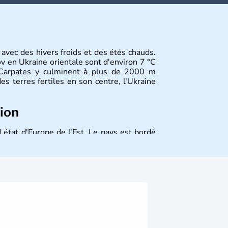
 avec des hivers froids et des étés chauds.
 en Ukraine orientale sont d'environ 7 °C
s Carpates y culminent à plus de 2000 m
es terres fertiles en son centre, l'Ukraine
tion
 état d'Europe de l'Est. Le pays est bordé
ssie au Nord. La capitale s'appelle Kiev et
elle. Son indépendance remonte au 24 août
ont les principales villes d'Ukraine.