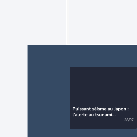
Puissant séisme au Japon :
l’alerte au tsunami
désormais levée
28/07