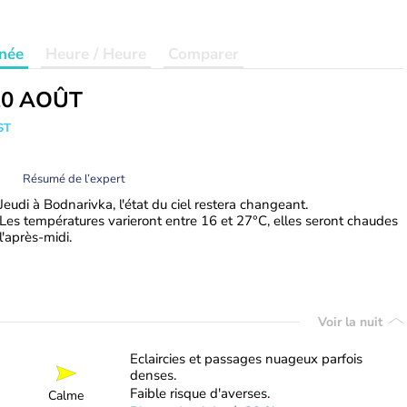
née
Heure / Heure
Comparer
20 AOÛT
ST
Résumé de l’expert
Jeudi à Bodnarivka, l'état du ciel restera changeant.
Les températures varieront entre 16 et 27°C, elles seront chaudes
l'après-midi.
Voir la nuit
Eclaircies et passages nuageux parfois
denses.
Faible risque d'averses.
Calme