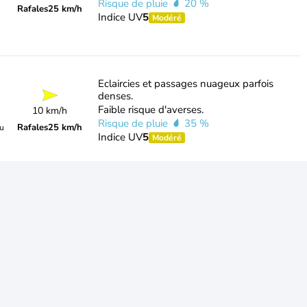
Risque de pluie
20 %
Rafales
25 km/h
Indice UV
5
Modéré
Eclaircies et passages nuageux parfois
denses.
Faible risque d'averses.
10 km/h
Risque de pluie
35 %
Rafales
25 km/h
du
Indice UV
5
Modéré