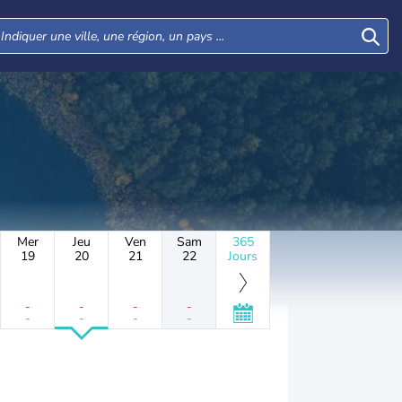
Mer
Jeu
Ven
Sam
365
19
20
21
22
Jours
-
-
-
-
-
-
-
-