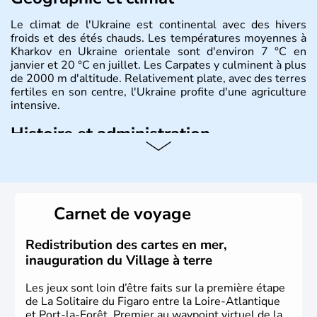
Le climat de l'Ukraine est continental avec des hivers
froids et des étés chauds. Les températures moyennes à
Kharkov en Ukraine orientale sont d'environ 7 °C en
janvier et 20 °C en juillet. Les Carpates y culminent à plus
de 2000 m d'altitude. Relativement plate, avec des terres
fertiles en son centre, l'Ukraine profite d'une agriculture
intensive.
Histoire et administration
L'Ukraine est le deuxième plus grand état d'Europe de
l'Est. Le pays est bordé par la Mer Noire au Sud et la
Biélorussie au Nord. La capitale s'appelle Kiev et
l'ukrainien en est la langue officielle. Son indépendance
Carnet de voyage
remonte au 24 août 1991. Sébastopol, Karkhov et
Odessa sont les principales villes d'Ukraine.
Redistribution des cartes en mer,
inauguration du Village à terre
Les jeux sont loin d’être faits sur la première étape
de La Solitaire du Figaro entre la Loire-Atlantique
et Port-la-Forêt. Premier au waypoint virtuel de la