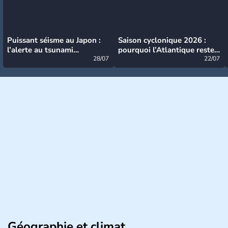
Puissant séisme au Japon :
Saison cyclonique 2026 :
l’alerte au tsunami
pourquoi l’Atlantique reste
désormais levée
28/07
très calme à ce stade ?
22/07
Géographie et climat