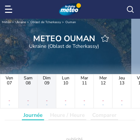
Météo
Ukraine
Oblast de Tcherkassy
Ouman
METEO OUMAN
Ukraine (Oblast de Tcherkassy)
Ven
Sam
Dim
Lun
Mar
Mer
Jeu
V
07
08
09
10
11
12
13
-
-
-
-
-
-
-
-
-
-
-
-
-
-
Journée
Heure / Heure
Comparer