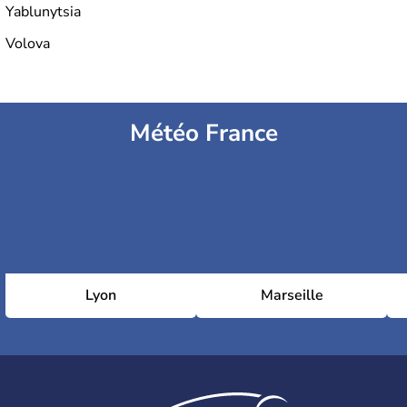
Yablunytsia
Volova
Météo France
Lyon
Marseille