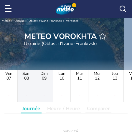
Météo
Ukraine
Oblast d'Ivano-Frankivsk
Vorokhta
METEO VOROKHTA
Ukraine (Oblast d'Ivano-Frankivsk)
Ven
Sam
Dim
Lun
Mar
Mer
Jeu
V
07
08
09
10
11
12
13
-
-
-
-
-
-
-
-
-
-
-
-
-
-
Journée
Heure / Heure
Comparer