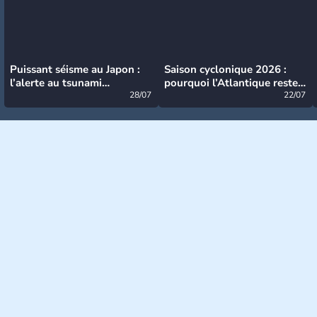
Puissant séisme au Japon :
Saison cyclonique 2026 :
l’alerte au tsunami
pourquoi l’Atlantique reste
désormais levée
28/07
très calme à ce stade ?
22/07