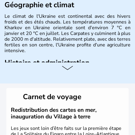
Géographie et climat
Le climat de l'Ukraine est continental avec des hivers
froids et des étés chauds. Les températures moyennes à
Kharkov en Ukraine orientale sont d'environ 7 °C en
janvier et 20 °C en juillet. Les Carpates y culminent à plus
de 2000 m d'altitude. Relativement plate, avec des terres
fertiles en son centre, l'Ukraine profite d'une agriculture
intensive.
Histoire et administration
L'Ukraine est le deuxième plus grand état d'Europe de
l'Est. Le pays est bordé par la Mer Noire au Sud et la
Biélorussie au Nord. La capitale s'appelle Kiev et
l'ukrainien en est la langue officielle. Son indépendance
Carnet de voyage
remonte au 24 août 1991. Sébastopol, Karkhov et
Odessa sont les principales villes d'Ukraine.
Redistribution des cartes en mer,
inauguration du Village à terre
Les jeux sont loin d’être faits sur la première étape
de La Solitaire du Figaro entre la Loire-Atlantique