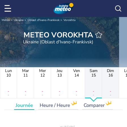
Météo
Ukraine
Oblast d'Ivano-Frankivsk
Vorokhta
METEO VOROKHTA
Ukraine (Oblast d'Ivano-Frankivsk)
Lun
Mar
Mer
Jeu
Ven
Sam
Dim
L
10
11
12
13
14
15
16
-
-
-
-
-
-
-
-
-
-
-
-
-
-
Journée
Heure / Heure
Comparer