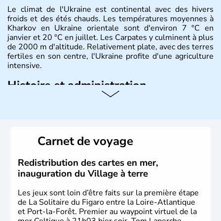
Le climat de l'Ukraine est continental avec des hivers
froids et des étés chauds. Les températures moyennes à
Kharkov en Ukraine orientale sont d'environ 7 °C en
janvier et 20 °C en juillet. Les Carpates y culminent à plus
de 2000 m d'altitude. Relativement plate, avec des terres
fertiles en son centre, l'Ukraine profite d'une agriculture
intensive.
Histoire et administration
L'Ukraine est le deuxième plus grand état d'Europe de
l'Est. Le pays est bordé par la Mer Noire au Sud et la
Biélorussie au Nord. La capitale s'appelle Kiev et
l'ukrainien en est la langue officielle. Son indépendance
Carnet de voyage
remonte au 24 août 1991. Sébastopol, Karkhov et
Odessa sont les principales villes d'Ukraine.
Redistribution des cartes en mer,
inauguration du Village à terre
Les jeux sont loin d’être faits sur la première étape
de La Solitaire du Figaro entre la Loire-Atlantique
et Port-la-Forêt. Premier au waypoint virtuel de la