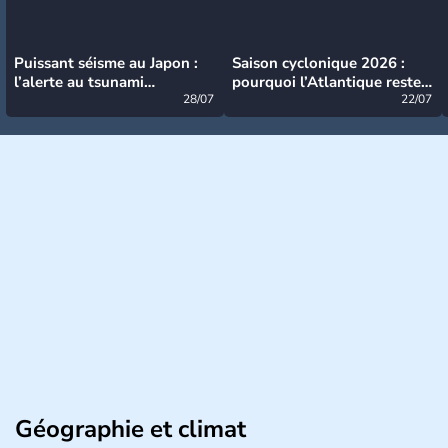
Puissant séisme au Japon :
Saison cyclonique 2026 :
l’alerte au tsunami
pourquoi l’Atlantique reste
désormais levée
28/07
très calme à ce stade ?
22/07
Géographie et climat