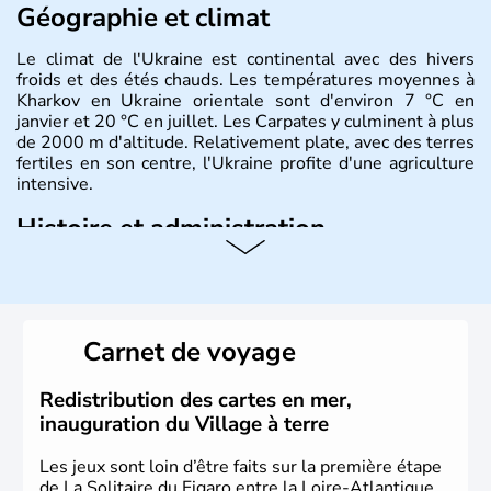
Géographie et climat
Le climat de l'Ukraine est continental avec des hivers
froids et des étés chauds. Les températures moyennes à
Kharkov en Ukraine orientale sont d'environ 7 °C en
janvier et 20 °C en juillet. Les Carpates y culminent à plus
de 2000 m d'altitude. Relativement plate, avec des terres
fertiles en son centre, l'Ukraine profite d'une agriculture
intensive.
Histoire et administration
L'Ukraine est le deuxième plus grand état d'Europe de
l'Est. Le pays est bordé par la Mer Noire au Sud et la
Biélorussie au Nord. La capitale s'appelle Kiev et
l'ukrainien en est la langue officielle. Son indépendance
Carnet de voyage
remonte au 24 août 1991. Sébastopol, Karkhov et
Odessa sont les principales villes d'Ukraine.
Redistribution des cartes en mer,
inauguration du Village à terre
Les jeux sont loin d’être faits sur la première étape
de La Solitaire du Figaro entre la Loire-Atlantique