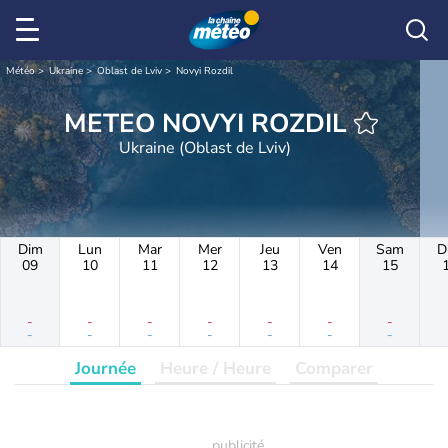
Météo
Ukraine
Oblast de Lviv
Novyi Rozdil
METEO NOVYI ROZDIL
Ukraine (Oblast de Lviv)
Dim
Lun
Mar
Mer
Jeu
Ven
Sam
D
09
10
11
12
13
14
15
-
-
-
-
-
-
-
-
-
-
-
-
-
-
Journée
Heure / Heure
Comparer