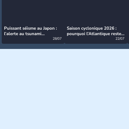
Puissant séisme au Japon :
Saison cyclonique 2026 :
l’alerte au tsunami
pourquoi l’Atlantique reste
désormais levée
28/07
très calme à ce stade ?
22/07