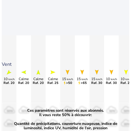
Vent
10
Calme
Calme
Calme
15
15
15
10
10
km/h
km/h
km/h
km/h
km/h
km/
Raf. 20
Raf. 20
Raf. 20
Raf. 25
>50
>65
Raf. 30
Raf. 30
Raf. 2
Ces paramètres sont réservés aux abonnés.
50%
50%
50%
50%
50%
50%
50%
50%
50%
Il vous reste 50% à découvrir:
Quantité de précipitations, couverture nuageuse, indice de
30%
30%
30%
30%
30%
30%
30%
30%
30%
luminosité, indice UV, humidité de l'air, pression