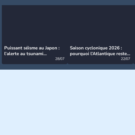
Puissant séisme au Japon :
Saison cyclonique 2026 :
l’alerte au tsunami
pourquoi l’Atlantique reste
désormais levée
28/07
très calme à ce stade ?
22/07