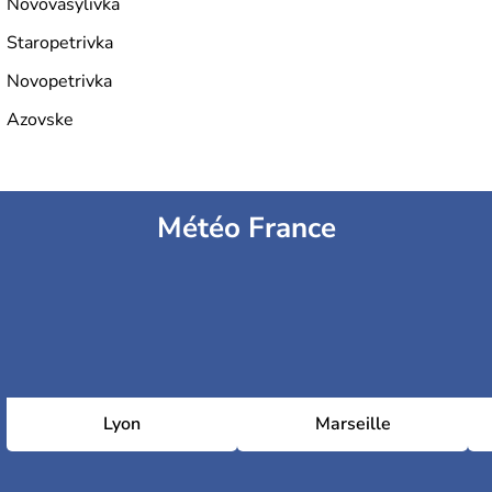
Novovasylivka
Staropetrivka
Novopetrivka
Azovske
Météo France
Lyon
Marseille