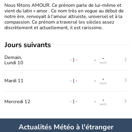
Nous fêtons AMOUR. Ce prénom parle de lui-même et
vient du latin « amor . Ce nom très en vogue au début de
notre ère, renvoyait à l’amour altruiste, universel et à la
compassion. Ce prénom a traversé les siècles assez
discrètement et actuellement, il est rarissime.
jours suivants
Demain,
-
-
|
-
-
Lundi 10
km/h
-
-
|
-
Mardi 11
-
km/h
-
-
|
-
Mercredi 12
-
km/h
Actualités Météo à l'étranger