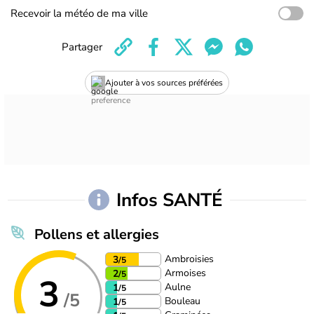
Recevoir la météo de ma ville
Partager
Ajouter à vos sources préférées
Infos SANTÉ
Pollens et allergies
Ambroisies
3
/5
Armoises
2
/5
3
Aulne
1
/5
/5
Bouleau
1
/5