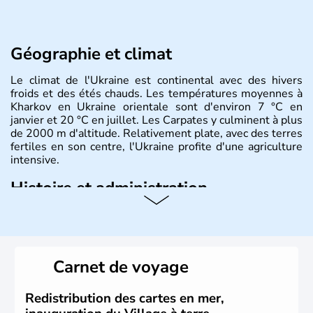
Géographie et climat
Le climat de l'Ukraine est continental avec des hivers
froids et des étés chauds. Les températures moyennes à
Kharkov en Ukraine orientale sont d'environ 7 °C en
janvier et 20 °C en juillet. Les Carpates y culminent à plus
de 2000 m d'altitude. Relativement plate, avec des terres
fertiles en son centre, l'Ukraine profite d'une agriculture
intensive.
Histoire et administration
L'Ukraine est le deuxième plus grand état d'Europe de
l'Est. Le pays est bordé par la Mer Noire au Sud et la
Biélorussie au Nord. La capitale s'appelle Kiev et
l'ukrainien en est la langue officielle. Son indépendance
Carnet de voyage
remonte au 24 août 1991. Sébastopol, Karkhov et
Odessa sont les principales villes d'Ukraine.
Redistribution des cartes en mer,