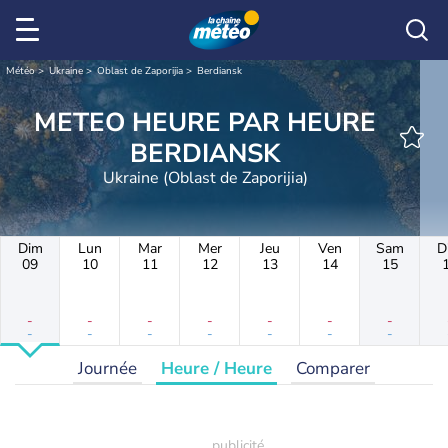
Météo
Ukraine
Oblast de Zaporijia
Berdiansk
METEO HEURE PAR HEURE
BERDIANSK
Ukraine (Oblast de Zaporijia)
Dim
Lun
Mar
Mer
Jeu
Ven
Sam
D
09
10
11
12
13
14
15
-
-
-
-
-
-
-
-
-
-
-
-
-
-
Journée
Heure / Heure
Comparer