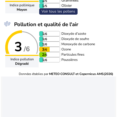
Graminées
1
/5
Indice pollinique
Olivier
1
/5
Moyen
Voir tous les pollens
Pollution et qualité de l'air
Dioxyde d'azote
1
/6
Dioxyde de soufre
1
/6
3
Monoxyde de carbone
1
/6
/6
Ozone
3
/6
Particules fines
2
/6
Indice pollution
Poussières
1
/6
Dégradé
Données établies par
METEO CONSULT et Copernicus AMS(2026)