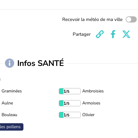
Recevoir la météo de ma ville
Partager
Infos SANTÉ
s
Graminées
Ambroisies
1
/5
Aulne
Armoises
1
/5
Bouleau
Olivier
1
/5
les pollens