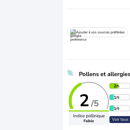
Ajouter à vos sources préférées
Pollens et allergie
2
/5
2
1
/5
/5
1
/5
Indice pollinique
Voir tous 
Faible