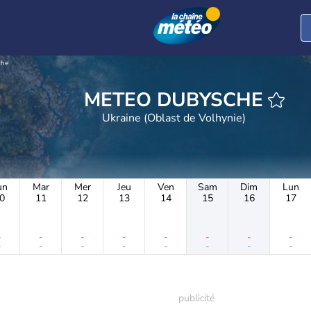
che
METEO DUBYSCHE
Ukraine (Oblast de Volhynie)
un
Mar
Mer
Jeu
Ven
Sam
Dim
Lun
0
11
12
13
14
15
16
17
-
-
-
-
-
-
-
-
-
-
-
-
-
-
-
-