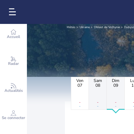
Météo
Ukraine
Oblast de Volhynie
Dubys
Accueil
Radar
Ven
Sam
Dim
L
07
08
09
1
Actualités
-
-
-
-
-
-
Se connecter