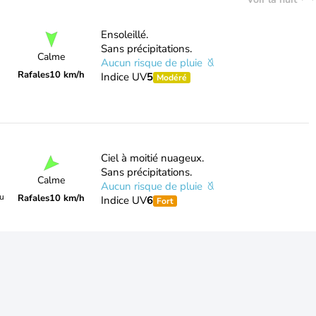
Ensoleillé.
Sans précipitations.
Calme
Aucun risque de pluie
Rafales
10 km/h
Indice UV
5
Modéré
Ciel à moitié nuageux.
Sans précipitations.
Calme
Aucun risque de pluie
du
Rafales
10 km/h
Indice UV
6
Fort