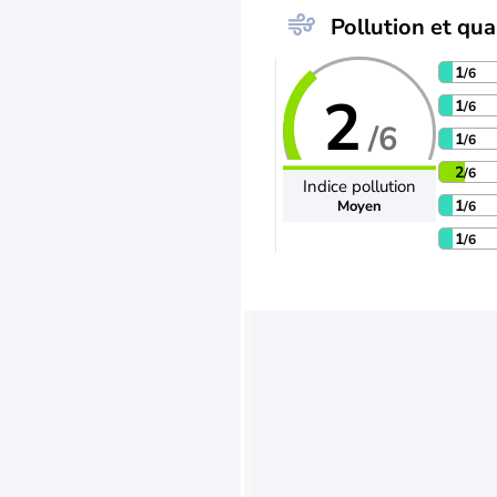
Pollution et qual
1
/6
2
1
/6
/6
1
/6
2
/6
Indice pollution
1
Moyen
/6
1
/6