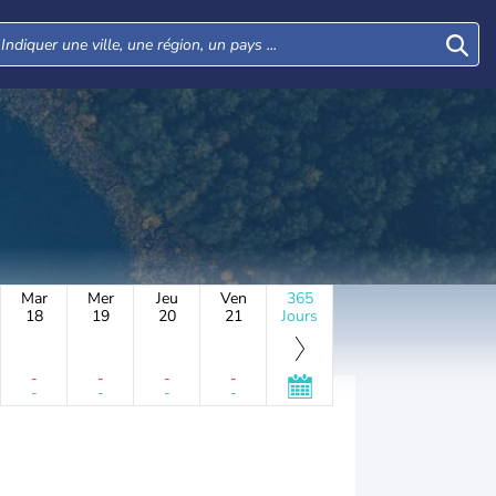
Mar
Mer
Jeu
Ven
365
18
19
20
21
Jours
-
-
-
-
-
-
-
-