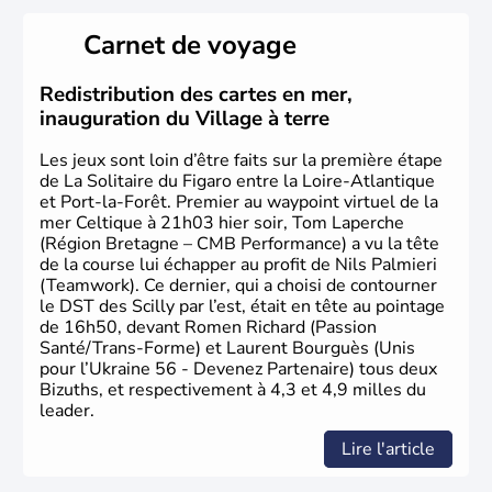
Biélorussie au Nord. La capitale s'appelle Kiev et
l'ukrainien en est la langue officielle. Son indépendance
Carnet de voyage
remonte au 24 août 1991. Sébastopol, Karkhov et
Odessa sont les principales villes d'Ukraine.
Redistribution des cartes en mer,
inauguration du Village à terre
Les jeux sont loin d’être faits sur la première étape
de La Solitaire du Figaro entre la Loire-Atlantique
et Port-la-Forêt. Premier au waypoint virtuel de la
mer Celtique à 21h03 hier soir, Tom Laperche
(Région Bretagne – CMB Performance) a vu la tête
de la course lui échapper au profit de Nils Palmieri
(Teamwork). Ce dernier, qui a choisi de contourner
le DST des Scilly par l’est, était en tête au pointage
de 16h50, devant Romen Richard (Passion
Santé/Trans-Forme) et Laurent Bourguès (Unis
pour l’Ukraine 56 - Devenez Partenaire) tous deux
Bizuths, et respectivement à 4,3 et 4,9 milles du
leader.
Lire l'article