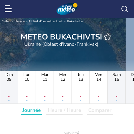
Météo
Ukraine
Oblast d'Ivano-Frankivsk
Bukachivtsi
METEO BUKACHIVTSI
Ukraine (Oblast d'Ivano-Frankivsk)
Dim
Lun
Mar
Mer
Jeu
Ven
Sam
D
09
10
11
12
13
14
15
-
-
-
-
-
-
-
-
-
-
-
-
-
-
Journée
Heure / Heure
Comparer