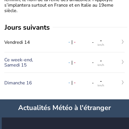
s’implantera surtout en France et en Italie au 19eme
siècle.
jours suivants
-
-
|
-
Vendredi 14
-
km/h
Ce week-end,
-
-
|
-
-
Samedi 15
km/h
-
-
|
-
Dimanche 16
-
km/h
Actualités Météo à l'étranger