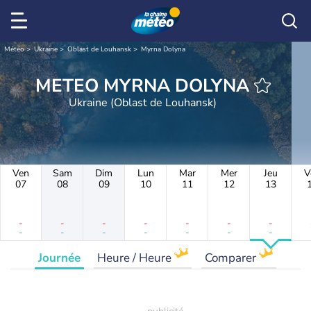
Météo
Ukraine
Oblast de Louhansk
Myrna Dolyna
METEO MYRNA DOLYNA
Ukraine (Oblast de Louhansk)
Ven
Sam
Dim
Lun
Mar
Mer
Jeu
V
07
08
09
10
11
12
13
-
-
-
-
-
-
-
-
-
-
-
-
-
-
Journée
Heure / Heure
Comparer