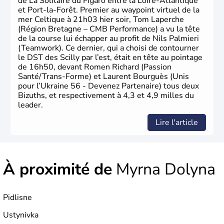
de La Solitaire du Figaro entre la Loire-Atlantique
et Port-la-Forêt. Premier au waypoint virtuel de la
mer Celtique à 21h03 hier soir, Tom Laperche
(Région Bretagne – CMB Performance) a vu la tête
de la course lui échapper au profit de Nils Palmieri
(Teamwork). Ce dernier, qui a choisi de contourner
le DST des Scilly par l’est, était en tête au pointage
de 16h50, devant Romen Richard (Passion
Santé/Trans-Forme) et Laurent Bourguès (Unis
pour l’Ukraine 56 - Devenez Partenaire) tous deux
Bizuths, et respectivement à 4,3 et 4,9 milles du
leader.
Lire l'article
À proximité de
Myrna Dolyna
Pidlisne
Ustynivka