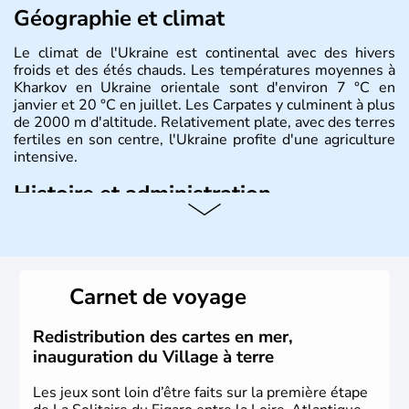
Géographie et climat
Le climat de l'Ukraine est continental avec des hivers
froids et des étés chauds. Les températures moyennes à
Kharkov en Ukraine orientale sont d'environ 7 °C en
janvier et 20 °C en juillet. Les Carpates y culminent à plus
de 2000 m d'altitude. Relativement plate, avec des terres
fertiles en son centre, l'Ukraine profite d'une agriculture
intensive.
Histoire et administration
L'Ukraine est le deuxième plus grand état d'Europe de
l'Est. Le pays est bordé par la Mer Noire au Sud et la
Biélorussie au Nord. La capitale s'appelle Kiev et
l'ukrainien en est la langue officielle. Son indépendance
Carnet de voyage
remonte au 24 août 1991. Sébastopol, Karkhov et
Odessa sont les principales villes d'Ukraine.
Redistribution des cartes en mer,
inauguration du Village à terre
Les jeux sont loin d’être faits sur la première étape