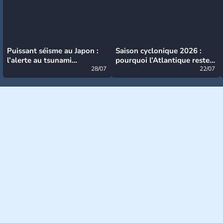
Puissant séisme au Japon :
Saison cyclonique 2026 :
l’alerte au tsunami
pourquoi l’Atlantique reste
désormais levée
28/07
très calme à ce stade ?
22/07