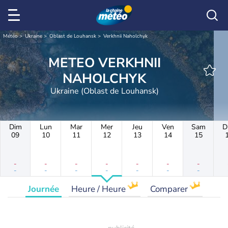
Météo
Ukraine
Oblast de Louhansk
Verkhnii Naholchyk
METEO VERKHNII
NAHOLCHYK
Ukraine (Oblast de Louhansk)
Dim
Lun
Mar
Mer
Jeu
Ven
Sam
D
09
10
11
12
13
14
15
-
-
-
-
-
-
-
-
-
-
-
-
-
-
Journée
Heure / Heure
Comparer