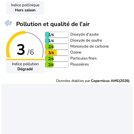
Indice pollinique
Hors saison
Pollution et qualité de l'air
Dioxyde d'azote
1
/6
Dioxyde de soufre
1
/6
3
Monoxyde de carbone
2
/6
/6
Ozone
3
/6
Particules fines
2
/6
Indice pollution
Poussières
2
/6
Dégradé
Données établies par
Copernicus AMS(2026)