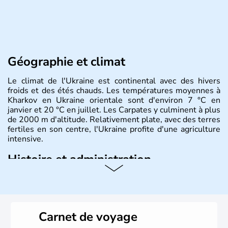
Géographie et climat
Le climat de l'Ukraine est continental avec des hivers
froids et des étés chauds. Les températures moyennes à
Kharkov en Ukraine orientale sont d'environ 7 °C en
janvier et 20 °C en juillet. Les Carpates y culminent à plus
de 2000 m d'altitude. Relativement plate, avec des terres
fertiles en son centre, l'Ukraine profite d'une agriculture
intensive.
Histoire et administration
L'Ukraine est le deuxième plus grand état d'Europe de
l'Est. Le pays est bordé par la Mer Noire au Sud et la
Biélorussie au Nord. La capitale s'appelle Kiev et
l'ukrainien en est la langue officielle. Son indépendance
Carnet de voyage
remonte au 24 août 1991. Sébastopol, Karkhov et
Odessa sont les principales villes d'Ukraine.