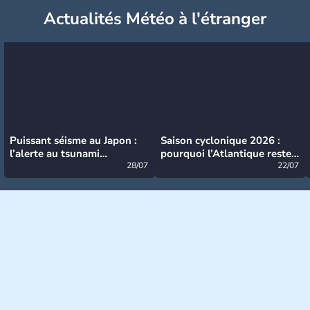
Actualités Météo à l'étranger
Puissant séisme au Japon :
Saison cyclonique 2026 :
l’alerte au tsunami
pourquoi l’Atlantique reste
désormais levée
28/07
très calme à ce stade ?
22/07