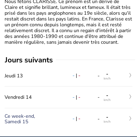
Nous fêtons CLARISSE. Ce prénom est un dérivé de
Claire et signifie brillant, lumineux et fameux. Il était très
prisé dans les pays anglophones au 19e siècle, alors qu'il
restait discret dans les pays latins. En France, Clarisse est
un prénom connu depuis longtemps, mais il est resté
relativement discret. Il a connu un regain d'intérêt à partir
des années 1980-1990 et continue d'être attribué de
manière régulière, sans jamais devenir très courant.
jours suivants
-
-
|
-
Jeudi 13
-
km/h
-
-
|
-
Vendredi 14
-
km/h
Ce week-end,
-
-
|
-
-
Samedi 15
km/h