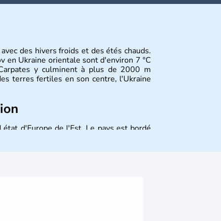
 avec des hivers froids et des étés chauds.
 en Ukraine orientale sont d'environ 7 °C
s Carpates y culminent à plus de 2000 m
es terres fertiles en son centre, l'Ukraine
tion
 état d'Europe de l'Est. Le pays est bordé
ssie au Nord. La capitale s'appelle Kiev et
elle. Son indépendance remonte au 24 août
ont les principales villes d'Ukraine.