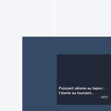
Puissant séisme au Japon :
l’alerte au tsunami
désormais levée
28/07