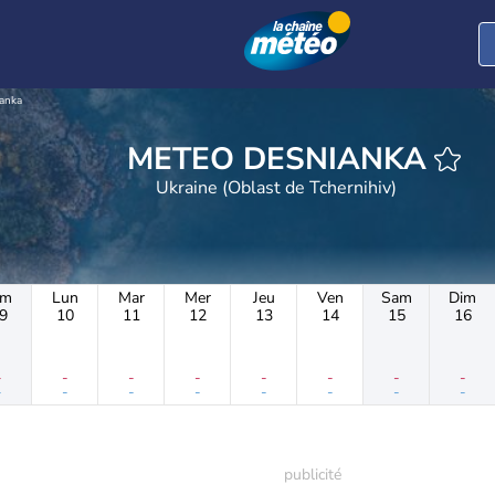
anka
METEO DESNIANKA
Ukraine (Oblast de Tchernihiv)
im
Lun
Mar
Mer
Jeu
Ven
Sam
Dim
9
10
11
12
13
14
15
16
-
-
-
-
-
-
-
-
-
-
-
-
-
-
-
-