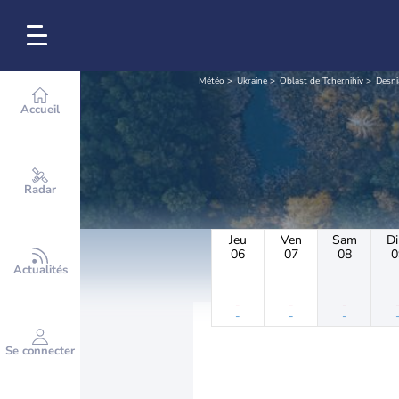
Météo
Ukraine
Oblast de Tchernihiv
Desni
Accueil
Radar
Jeu
Ven
Sam
D
06
07
08
0
Actualités
-
-
-
-
-
-
Se connecter