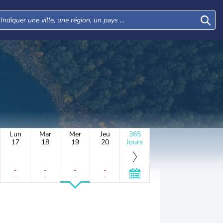
Lun
Mar
Mer
Jeu
365
17
18
19
20
Jours
-
-
-
-
-
-
-
-