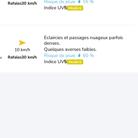
Risque de pluie
55 %
Rafales
30 km/h
Indice UV
5
Modéré
Eclaircies et passages nuageux parfois
denses.
Quelques averses faibles.
10 km/h
Risque de pluie
60 %
Rafales
30 km/h
du
Indice UV
5
Modéré