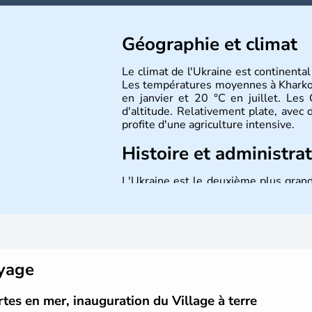
Géographie et climat
Le climat de l'Ukraine est continental
Les températures moyennes à Kharkov
en janvier et 20 °C en juillet. Le
d'altitude. Relativement plate, avec d
profite d'une agriculture intensive.
Histoire et administra
L'Ukraine est le deuxième plus grand
par la Mer Noire au Sud et la Biéloru
l'ukrainien en est la langue offici
1991. Sébastopol, Karkhov et Odessa s
oyage
rtes en mer, inauguration du Village à terre