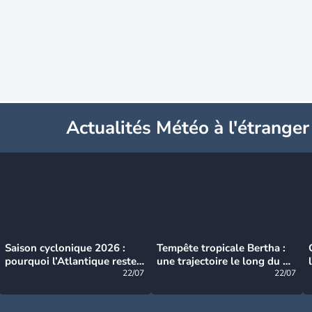
Actualités Météo à l'étranger
Saison cyclonique 2026 :
Tempête tropicale Bertha :
pourquoi l’Atlantique reste
une trajectoire le long du du
très calme à ce stade ?
22/07
littoral américain
22/07