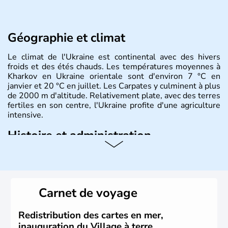
Géographie et climat
Le climat de l'Ukraine est continental avec des hivers
froids et des étés chauds. Les températures moyennes à
Kharkov en Ukraine orientale sont d'environ 7 °C en
janvier et 20 °C en juillet. Les Carpates y culminent à plus
de 2000 m d'altitude. Relativement plate, avec des terres
fertiles en son centre, l'Ukraine profite d'une agriculture
intensive.
Histoire et administration
L'Ukraine est le deuxième plus grand état d'Europe de
l'Est. Le pays est bordé par la Mer Noire au Sud et la
Biélorussie au Nord. La capitale s'appelle Kiev et
l'ukrainien en est la langue officielle. Son indépendance
Carnet de voyage
remonte au 24 août 1991. Sébastopol, Karkhov et
Odessa sont les principales villes d'Ukraine.
Redistribution des cartes en mer,
inauguration du Village à terre