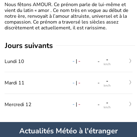
Nous fêtons AMOUR. Ce prénom parle de lui-même et
vient du latin « amor . Ce nom très en vogue au début de
notre ère, renvoyait à l’amour altruiste, universel et à la
compassion. Ce prénom a traversé les siècles assez
discrètement et actuellement, il est rarissime.
jours suivants
-
-
|
-
Lundi 10
-
km/h
-
-
|
-
Mardi 11
-
km/h
-
-
|
-
Mercredi 12
-
km/h
Actualités Météo à l'étranger