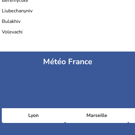
Beremytske
Liubechanyniv
Bulakhiv
Volevachi
Météo France
Lyon
Marseille