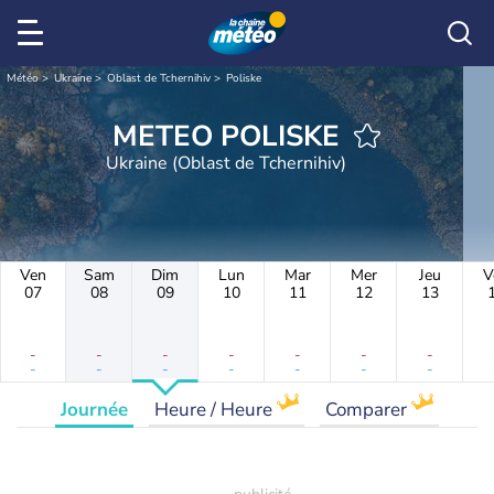
Météo
Ukraine
Oblast de Tchernihiv
Poliske
METEO POLISKE
Ukraine (Oblast de Tchernihiv)
Ven
Sam
Dim
Lun
Mar
Mer
Jeu
V
07
08
09
10
11
12
13
-
-
-
-
-
-
-
-
-
-
-
-
-
-
Journée
Heure / Heure
Comparer