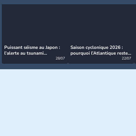
Puissant séisme au Japon :
Saison cyclonique 2026 :
l’alerte au tsunami
pourquoi l’Atlantique reste
désormais levée
28/07
très calme à ce stade ?
22/07