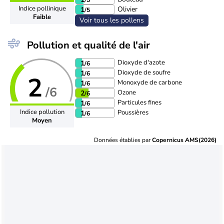
Indice pollinique
Olivier
1
/5
Faible
Voir tous les pollens
Pollution et qualité de l'air
Dioxyde d'azote
1
/6
Dioxyde de soufre
1
/6
2
Monoxyde de carbone
1
/6
/6
Ozone
2
/6
Particules fines
1
/6
Indice pollution
Poussières
1
/6
Moyen
Données établies par
Copernicus AMS(2026)