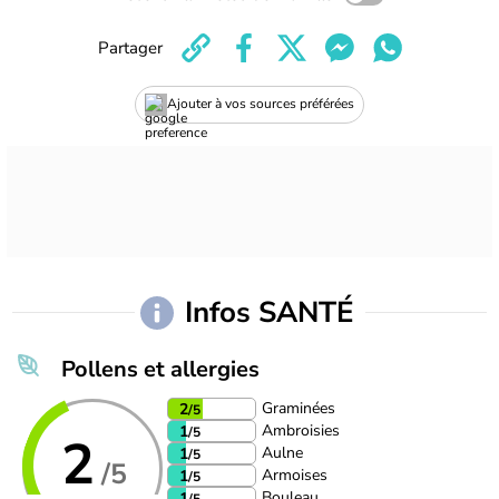
Partager
Ajouter à vos sources préférées
Infos SANTÉ
Pollens et allergies
Graminées
2
/5
Ambroisies
1
/5
2
Aulne
1
/5
/5
Armoises
1
/5
Bouleau
1
/5