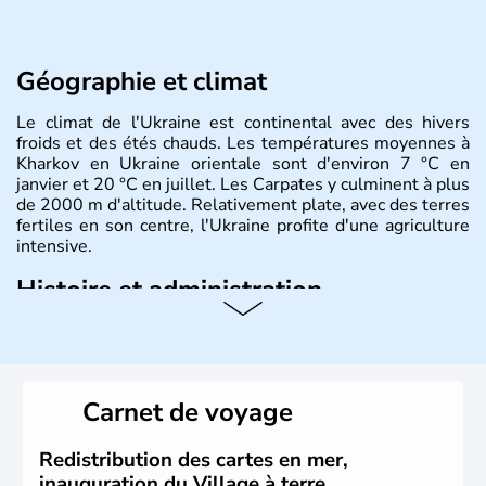
Géographie et climat
Le climat de l'Ukraine est continental avec des hivers
froids et des étés chauds. Les températures moyennes à
Kharkov en Ukraine orientale sont d'environ 7 °C en
janvier et 20 °C en juillet. Les Carpates y culminent à plus
de 2000 m d'altitude. Relativement plate, avec des terres
fertiles en son centre, l'Ukraine profite d'une agriculture
intensive.
Histoire et administration
L'Ukraine est le deuxième plus grand état d'Europe de
l'Est. Le pays est bordé par la Mer Noire au Sud et la
Biélorussie au Nord. La capitale s'appelle Kiev et
l'ukrainien en est la langue officielle. Son indépendance
Carnet de voyage
remonte au 24 août 1991. Sébastopol, Karkhov et
Odessa sont les principales villes d'Ukraine.
Redistribution des cartes en mer,
inauguration du Village à terre