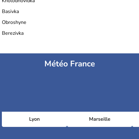
Kholodnovidka
Basivka
Obroshyne
Berezivka
Météo France
Lyon
Marseille