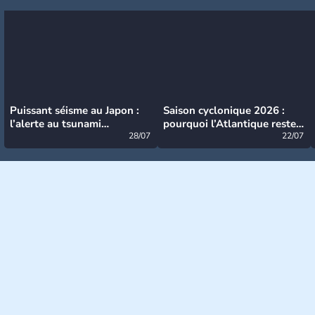
Puissant séisme au Japon :
Saison cyclonique 2026 :
l’alerte au tsunami
pourquoi l’Atlantique reste
désormais levée
28/07
très calme à ce stade ?
22/07