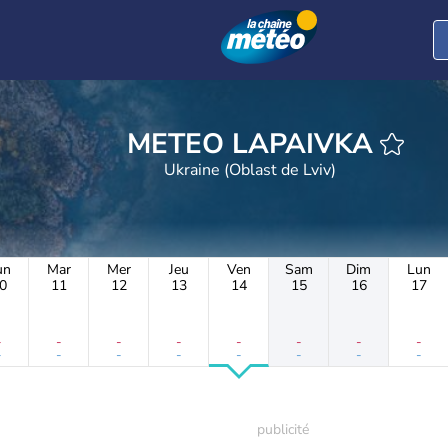
METEO LAPAIVKA
Ukraine (Oblast de Lviv)
un
Mar
Mer
Jeu
Ven
Sam
Dim
Lun
0
11
12
13
14
15
16
17
-
-
-
-
-
-
-
-
-
-
-
-
-
-
-
-