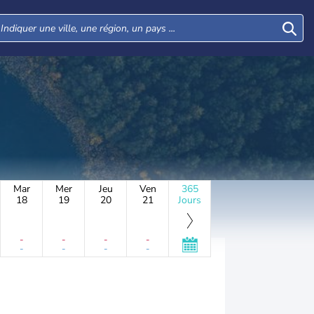
Mar
Mer
Jeu
Ven
365
18
19
20
21
Jours
-
-
-
-
-
-
-
-