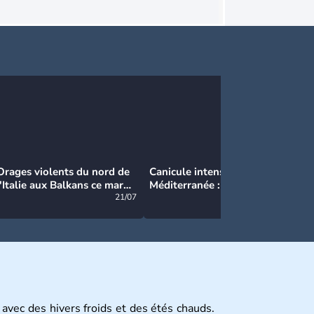
Orages violents du nord de
Canicule intense en
Ca
l'Italie aux Balkans ce mardi
Méditerranée : près de 50°C
Ma
: grosse grêle, violentes
21/07
et des incendies hors de
21/07
rafales et pluies intenses
contrôle en Espagne
 avec des hivers froids et des étés chauds.