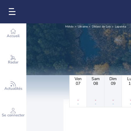
Météo
Ukraine
Oblast de Lviv
Lapaivka
Accueil
Radar
Ven
Sam
Dim
L
07
08
09
1
Actualités
-
-
-
-
-
-
Se connecter