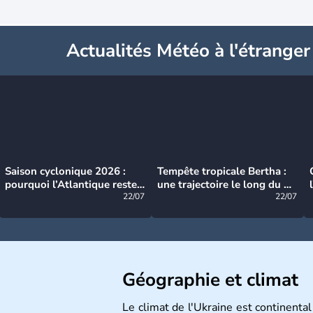
Actualités Météo à l'étranger
Saison cyclonique 2026 :
Tempête tropicale Bertha :
pourquoi l’Atlantique reste
une trajectoire le long du du
très calme à ce stade ?
22/07
littoral américain
22/07
Géographie et climat
Le climat de l'Ukraine est continental