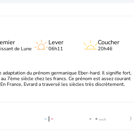
emier
Lever
Coucher
oissant de Lune
06h11
20h46
adaptation du prénom germanique Eber-hard. Il signifie fort,
à au 7ème siècle chez les francs. Ce prénom est assez courant
En France, Evrard a traversé les siècles très discrètement.
-
|
-
-
-
km/h