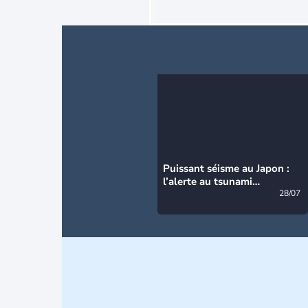
Puissant séisme au Japon :
l’alerte au tsunami
désormais levée
28/07