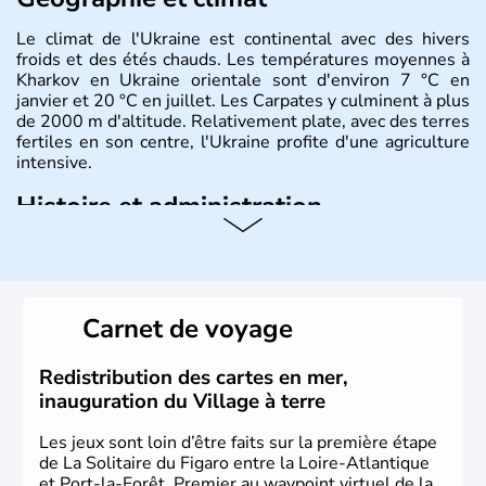
Le climat de l'Ukraine est continental avec des hivers
froids et des étés chauds. Les températures moyennes à
Kharkov en Ukraine orientale sont d'environ 7 °C en
janvier et 20 °C en juillet. Les Carpates y culminent à plus
de 2000 m d'altitude. Relativement plate, avec des terres
fertiles en son centre, l'Ukraine profite d'une agriculture
intensive.
Histoire et administration
L'Ukraine est le deuxième plus grand état d'Europe de
l'Est. Le pays est bordé par la Mer Noire au Sud et la
Biélorussie au Nord. La capitale s'appelle Kiev et
l'ukrainien en est la langue officielle. Son indépendance
Carnet de voyage
remonte au 24 août 1991. Sébastopol, Karkhov et
Odessa sont les principales villes d'Ukraine.
Redistribution des cartes en mer,
inauguration du Village à terre
Les jeux sont loin d’être faits sur la première étape
de La Solitaire du Figaro entre la Loire-Atlantique
et Port-la-Forêt. Premier au waypoint virtuel de la