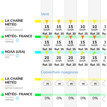
Vent
LA CHAÎNE
MÉTÉO
15
15
15
10
10
1
SOURCE
km/h
km/h
km/h
km/h
km/h
km
METEO CONSULT
Raf. 30
Raf. 30
Raf. 30
Raf. 25
Raf. 25
Raf
MÉTÉO- FRANCE
SOURCE
15
15
15
15
15
1
ARPEGE
km/h
km/h
km/h
km/h
km/h
km
Raf. 30
Raf. 35
Raf. 35
Raf. 35
Raf. 35
Raf
NOAA (USA)
SOURCE
20
20
20
20
15
1
GFS
km/h
km/h
km/h
km/h
km/h
km
Raf. 20
Raf. 20
Raf. 20
Raf. 20
Raf. 15
Raf
Couverture nuageuse
LA CHAÎNE
MÉTÉO
35
40
40
40
35
SOURCE
METEO CONSULT
MÉTÉO- FRANCE
0%
0%
0%
0%
0%
SOURCE
ARPEGE