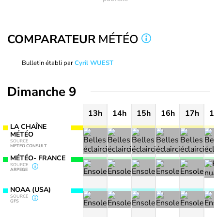
COMPARATEUR
MÉTÉO
Bulletin établi par
Cyril WUEST
Dimanche 9
13h
14h
15h
16h
17h
1
LA CHAÎNE
MÉTÉO
SOURCE
METEO CONSULT
MÉTÉO- FRANCE
SOURCE
ARPEGE
NOAA (USA)
SOURCE
GFS