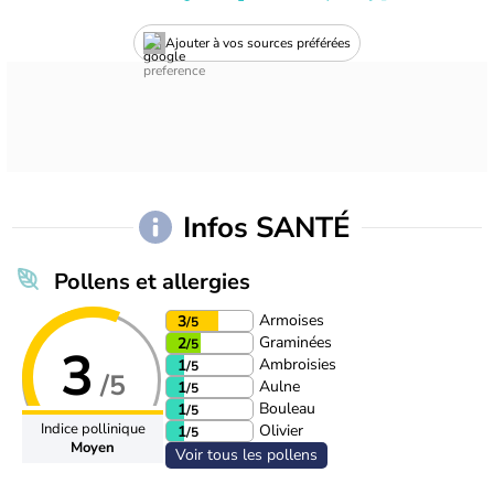
Ajouter à vos sources préférées
Infos SANTÉ
Pollens et allergies
Armoises
3
/5
Graminées
2
/5
3
Ambroisies
1
/5
/5
Aulne
1
/5
Bouleau
1
/5
Indice pollinique
Olivier
1
/5
Moyen
Voir tous les pollens