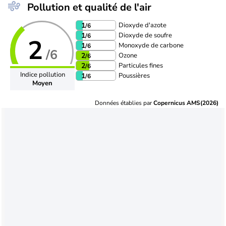
Pollution et qualité de l'air
Dioxyde d'azote
1
/6
Dioxyde de soufre
1
/6
2
Monoxyde de carbone
1
/6
/6
Ozone
2
/6
Particules fines
2
/6
Indice pollution
Poussières
1
/6
Moyen
Données établies par
Copernicus AMS(2026)