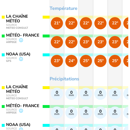
Température
LA CHAÎNE
MÉTÉO
21°
22°
22°
22°
22°
2
SOURCE
METEO CONSULT
MÉTÉO- FRANCE
SOURCE
22°
22°
23°
23°
23°
2
ARPEGE
NOAA (USA)
SOURCE
23°
24°
25°
25°
25°
2
GFS
Précipitations
LA CHAÎNE
MÉTÉO
0
0
0
0
0
mm
mm
mm
mm
mm
m
SOURCE
METEO CONSULT
MÉTÉO- FRANCE
SOURCE
0
0
0
0
0
ARPEGE
mm
mm
mm
mm
mm
m
NOAA (USA)
SOURCE