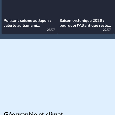
Puissant séisme au Japon :
Saison cyclonique 2026 :
l’alerte au tsunami
pourquoi l’Atlantique reste
désormais levée
28/07
très calme à ce stade ?
22/07
Géographie et climat