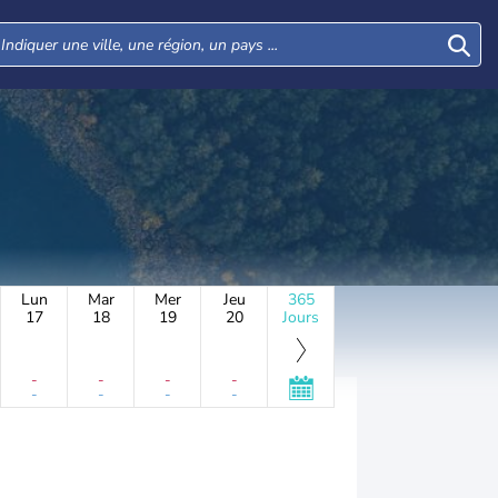
Lun
Mar
Mer
Jeu
365
17
18
19
20
Jours
-
-
-
-
-
-
-
-