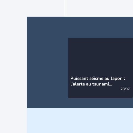
Puissant séisme au Japon :
l’alerte au tsunami
désormais levée
28/07