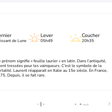
rnier
Lever
Coucher
oissant de Lune
05h49
20h35
énom signifie « feuille laurier » en latin. Dans l’antiquité,
ient tressées pour les vainqueurs. C’est le symbole de la
rtalité. Laurent réapparait en Italie au 15e siècle. En France,
. Depuis, il se fait rare.
-
|
-
-
-
km/h