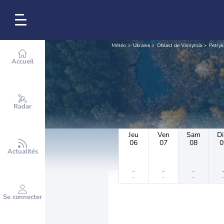
Météo
Ukraine
Oblast de Vinnytsia
Petryk
Accueil
Radar
Jeu
Ven
Sam
D
06
07
08
0
Actualités
-
-
-
-
-
-
Se connecter