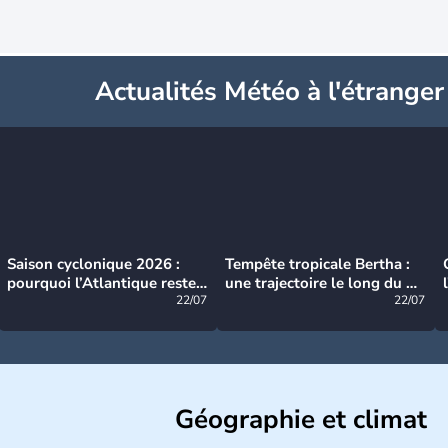
Actualités Météo à l'étranger
Saison cyclonique 2026 :
Tempête tropicale Bertha :
pourquoi l’Atlantique reste
une trajectoire le long du du
très calme à ce stade ?
22/07
littoral américain
22/07
Géographie et climat