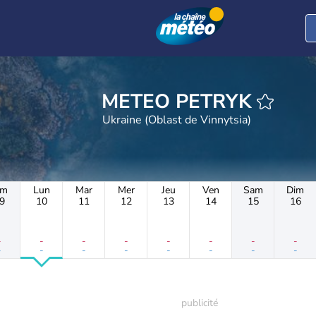
METEO PETRYK
Ukraine (Oblast de Vinnytsia)
im
Lun
Mar
Mer
Jeu
Ven
Sam
Dim
9
10
11
12
13
14
15
16
-
-
-
-
-
-
-
-
-
-
-
-
-
-
-
-