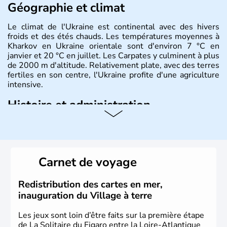
Géographie et climat
Le climat de l'Ukraine est continental avec des hivers
froids et des étés chauds. Les températures moyennes à
Kharkov en Ukraine orientale sont d'environ 7 °C en
janvier et 20 °C en juillet. Les Carpates y culminent à plus
de 2000 m d'altitude. Relativement plate, avec des terres
fertiles en son centre, l'Ukraine profite d'une agriculture
intensive.
Histoire et administration
L'Ukraine est le deuxième plus grand état d'Europe de
l'Est. Le pays est bordé par la Mer Noire au Sud et la
Biélorussie au Nord. La capitale s'appelle Kiev et
l'ukrainien en est la langue officielle. Son indépendance
Carnet de voyage
remonte au 24 août 1991. Sébastopol, Karkhov et
Odessa sont les principales villes d'Ukraine.
Redistribution des cartes en mer,
inauguration du Village à terre
Les jeux sont loin d’être faits sur la première étape
de La Solitaire du Figaro entre la Loire-Atlantique