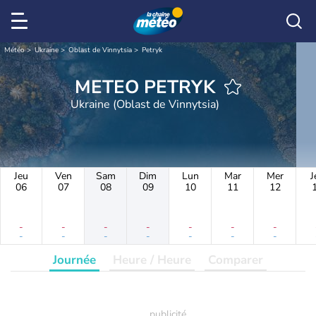
Météo
Ukraine
Oblast de Vinnytsia
Petryk
METEO PETRYK
Ukraine (Oblast de Vinnytsia)
Jeu
Ven
Sam
Dim
Lun
Mar
Mer
J
06
07
08
09
10
11
12
-
-
-
-
-
-
-
-
-
-
-
-
-
-
Journée
Heure / Heure
Comparer