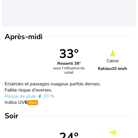
Après-midi
33°
Calme
Ressenti 38°
sous l’influence du
Rafales
20 km/h
soleil
Eclaircies et passages nuageux parfois denses.
Faible risque d'averses.
Risque de pluie
20 %
Indice UV
6
Fort
Soir
24°