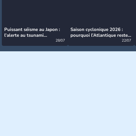
Puissant séisme au Japon :
Saison cyclonique 2026 :
l’alerte au tsunami
pourquoi l’Atlantique reste
désormais levée
28/07
très calme à ce stade ?
22/07