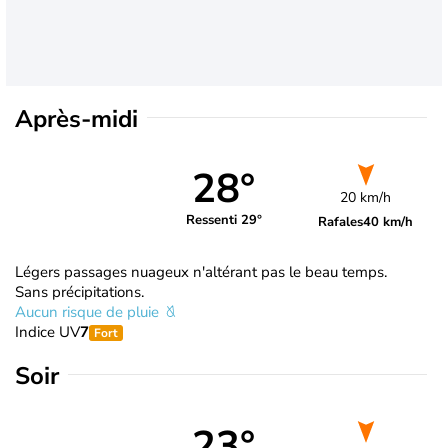
Après-midi
28°
20 km/h
Ressenti 29°
Rafales
40 km/h
Légers passages nuageux n'altérant pas le beau temps.
Sans précipitations.
Aucun risque de pluie
Indice UV
7
Fort
Soir
23°