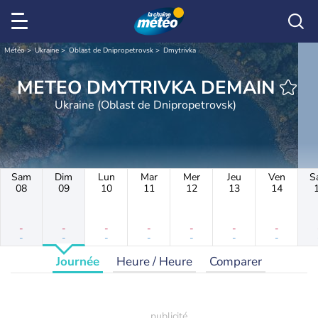
Météo
Ukraine
Oblast de Dnipropetrovsk
Dmytrivka
METEO DMYTRIVKA DEMAIN
Ukraine (Oblast de Dnipropetrovsk)
Sam
Dim
Lun
Mar
Mer
Jeu
Ven
S
08
09
10
11
12
13
14
-
-
-
-
-
-
-
-
-
-
-
-
-
-
Journée
Heure / Heure
Comparer