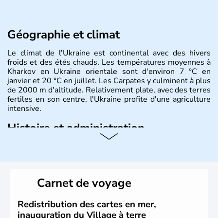
Géographie et climat
Le climat de l'Ukraine est continental avec des hivers
froids et des étés chauds. Les températures moyennes à
Kharkov en Ukraine orientale sont d'environ 7 °C en
janvier et 20 °C en juillet. Les Carpates y culminent à plus
de 2000 m d'altitude. Relativement plate, avec des terres
fertiles en son centre, l'Ukraine profite d'une agriculture
intensive.
Histoire et administration
L'Ukraine est le deuxième plus grand état d'Europe de
l'Est. Le pays est bordé par la Mer Noire au Sud et la
Biélorussie au Nord. La capitale s'appelle Kiev et
l'ukrainien en est la langue officielle. Son indépendance
Carnet de voyage
remonte au 24 août 1991. Sébastopol, Karkhov et
Odessa sont les principales villes d'Ukraine.
Redistribution des cartes en mer,
inauguration du Village à terre