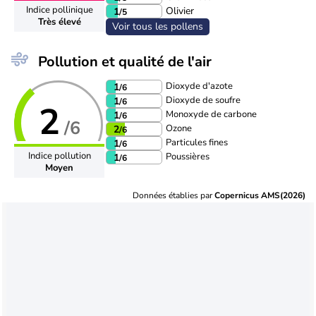
Indice pollinique
Olivier
1
/5
Très élevé
Voir tous les pollens
Pollution et qualité de l'air
Dioxyde d'azote
1
/6
Dioxyde de soufre
1
/6
2
Monoxyde de carbone
1
/6
/6
Ozone
2
/6
Particules fines
1
/6
Indice pollution
Poussières
1
/6
Moyen
Données établies par
Copernicus AMS(2026)