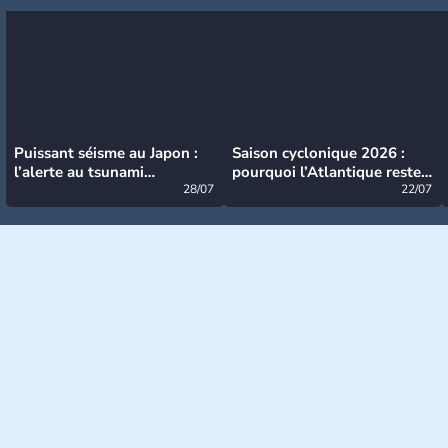
Puissant séisme au Japon :
Saison cyclonique 2026 :
l’alerte au tsunami
pourquoi l’Atlantique reste
désormais levée
28/07
très calme à ce stade ?
22/07