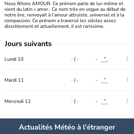
Nous fêtons AMOUR. Ce prénom parle de lui-même et
vient du latin « amor . Ce nom très en vogue au début de
notre ère, renvoyait à l’amour altruiste, universel et à la
compassion. Ce prénom a traversé les siècles assez
discrètement et actuellement, il est rarissime.
jours suivants
-
-
|
-
Lundi 10
-
km/h
-
-
|
-
Mardi 11
-
km/h
-
-
|
-
Mercredi 12
-
km/h
Actualités Météo à l'étranger