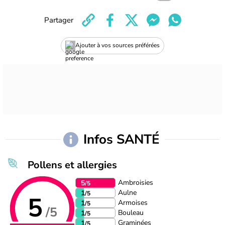
Partager
Ajouter à vos sources préférées
Infos SANTÉ
Pollens et allergies
Ambroisies
5
/5
Aulne
1
/5
5
Armoises
1
/5
/5
Bouleau
1
/5
Graminées
1
/5