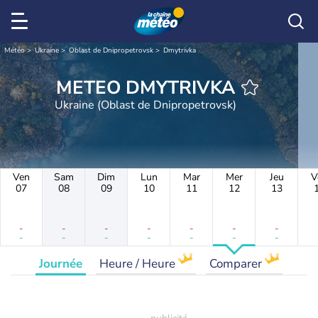
Météo
Ukraine
Oblast de Dnipropetrovsk
Dmytrivka
METEO DMYTRIVKA
Ukraine (Oblast de Dnipropetrovsk)
Ven
Sam
Dim
Lun
Mar
Mer
Jeu
V
07
08
09
10
11
12
13
-
-
-
-
-
-
-
-
-
-
-
-
-
-
Journée
Heure / Heure
Comparer