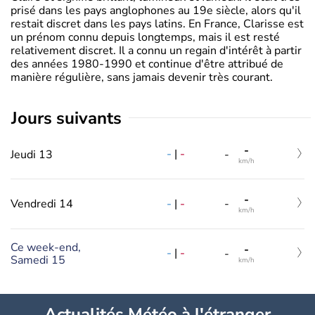
prisé dans les pays anglophones au 19e siècle, alors qu'il
restait discret dans les pays latins. En France, Clarisse est
un prénom connu depuis longtemps, mais il est resté
relativement discret. Il a connu un regain d'intérêt à partir
des années 1980-1990 et continue d'être attribué de
manière régulière, sans jamais devenir très courant.
jours suivants
-
-
|
-
Jeudi 13
-
km/h
-
-
|
-
Vendredi 14
-
km/h
Ce week-end,
-
-
|
-
-
Samedi 15
km/h
Actualités Météo à l'étranger