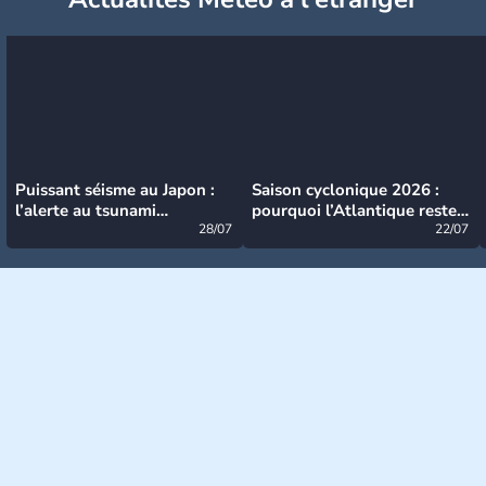
Puissant séisme au Japon :
Saison cyclonique 2026 :
l’alerte au tsunami
pourquoi l’Atlantique reste
désormais levée
28/07
très calme à ce stade ?
22/07