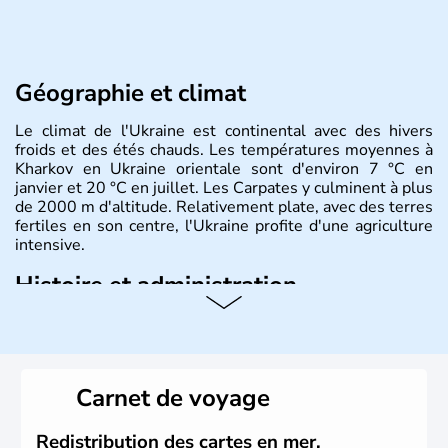
Géographie et climat
Le climat de l'Ukraine est continental avec des hivers
froids et des étés chauds. Les températures moyennes à
Kharkov en Ukraine orientale sont d'environ 7 °C en
janvier et 20 °C en juillet. Les Carpates y culminent à plus
de 2000 m d'altitude. Relativement plate, avec des terres
fertiles en son centre, l'Ukraine profite d'une agriculture
intensive.
Histoire et administration
L'Ukraine est le deuxième plus grand état d'Europe de
l'Est. Le pays est bordé par la Mer Noire au Sud et la
Biélorussie au Nord. La capitale s'appelle Kiev et
l'ukrainien en est la langue officielle. Son indépendance
Carnet de voyage
remonte au 24 août 1991. Sébastopol, Karkhov et
Odessa sont les principales villes d'Ukraine.
Redistribution des cartes en mer,