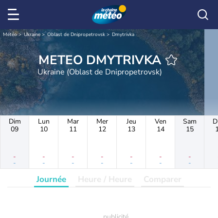
Météo
Ukraine
Oblast de Dnipropetrovsk
Dmytrivka
METEO DMYTRIVKA
Ukraine (Oblast de Dnipropetrovsk)
Dim
Lun
Mar
Mer
Jeu
Ven
Sam
D
09
10
11
12
13
14
15
-
-
-
-
-
-
-
-
-
-
-
-
-
-
Journée
Heure / Heure
Comparer