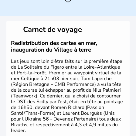
L'Ukraine est le deuxième plus grand état d'Europe de
l'Est. Le pays est bordé par la Mer Noire au Sud et la
Biélorussie au Nord. La capitale s'appelle Kiev et
l'ukrainien en est la langue officielle. Son indépendance
Carnet de voyage
remonte au 24 août 1991. Sébastopol, Karkhov et
Odessa sont les principales villes d'Ukraine.
Redistribution des cartes en mer,
inauguration du Village à terre
Les jeux sont loin d’être faits sur la première étape
de La Solitaire du Figaro entre la Loire-Atlantique
et Port-la-Forêt. Premier au waypoint virtuel de la
mer Celtique à 21h03 hier soir, Tom Laperche
(Région Bretagne – CMB Performance) a vu la tête
de la course lui échapper au profit de Nils Palmieri
(Teamwork). Ce dernier, qui a choisi de contourner
le DST des Scilly par l’est, était en tête au pointage
de 16h50, devant Romen Richard (Passion
Santé/Trans-Forme) et Laurent Bourguès (Unis
pour l’Ukraine 56 - Devenez Partenaire) tous deux
Bizuths, et respectivement à 4,3 et 4,9 milles du
leader.