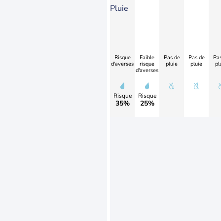
Pluie
Risque
Faible
Pas de
Pas de
Pas
d'averses
risque
pluie
pluie
pl
d'averses
Risque
Risque
35%
25%