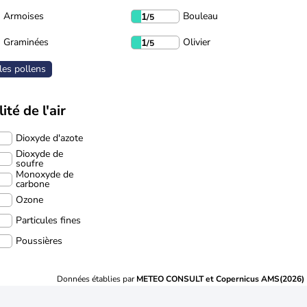
Armoises
Bouleau
1
/5
Graminées
Olivier
1
/5
les pollens
ité de l'air
Dioxyde d'azote
Dioxyde de
soufre
Monoxyde de
carbone
Ozone
Particules fines
Poussières
Données établies par
METEO CONSULT et Copernicus AMS(2026)