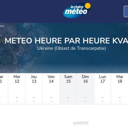
asy
METEO HEURE PAR 
Ukraine (Oblast de Transcarpatie)
ar
Mer
Jeu
Ven
Sam
Dim
Lun
Mar
1
12
13
14
15
16
17
18
-
-
-
-
-
-
-
-
-
-
-
-
-
-
-
-