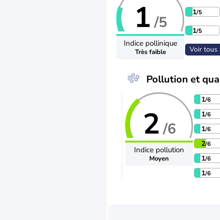
1
1
/5
/5
1
/5
Indice pollinique
Voir tous 
Très faible
Pollution et qual
1
/6
2
1
/6
/6
1
/6
2
/6
Indice pollution
1
Moyen
/6
1
/6