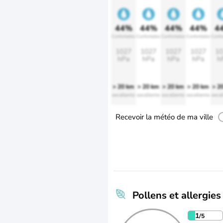
44%
44%
44%
44%
4
Confortable
Confortable
Confortable
Confortable
Confo
1027
1027
1027
1027
10
hPa
hPa
hPa
hPa
h
> 20 km
> 20 km
> 20 km
> 20 km
> 2
excellente
excellente
excellente
excellente
excel
Recevoir la météo de ma ville
Pollens et allergies
1
/5