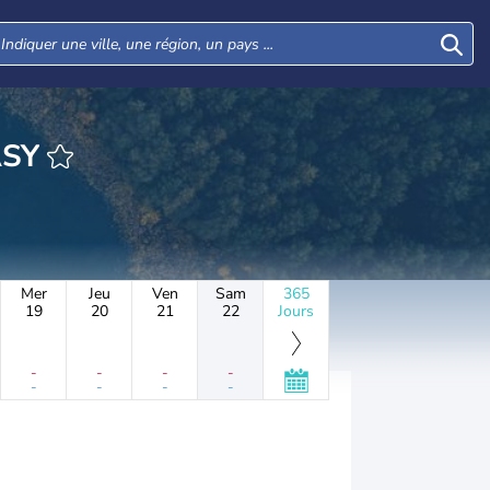
HEURE KVASY
Mer
Jeu
Ven
Sam
365
19
20
21
22
Jours
-
-
-
-
-
-
-
-