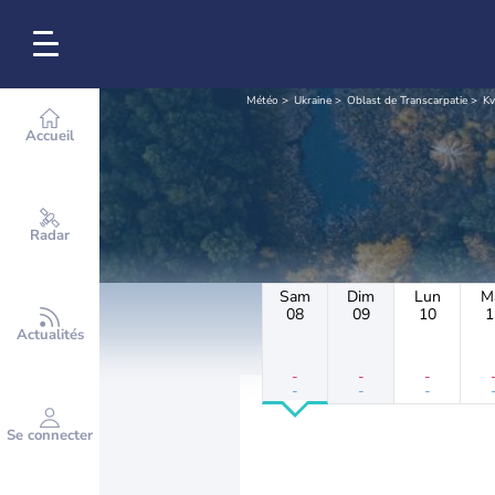
Météo
Ukraine
Oblast de Transcarpatie
Kv
Accueil
Radar
Sam
Dim
Lun
M
08
09
10
1
Actualités
-
-
-
-
-
-
Se connecter