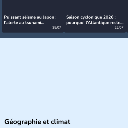
Puissant séisme au Japon :
Saison cyclonique 2026 :
l’alerte au tsunami
pourquoi l’Atlantique reste
désormais levée
28/07
très calme à ce stade ?
22/07
Géographie et climat