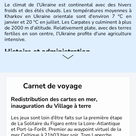
Le climat de l'Ukraine est continental avec des hivers
froids et des étés chauds. Les températures moyennes à
Kharkov en Ukraine orientale sont d'environ 7 °C en
janvier et 20 °C en juillet. Les Carpates y culminent à plus
de 2000 m d'altitude. Relativement plate, avec des terres
fertiles en son centre, l'Ukraine profite d'une agriculture
intensive.
Histoire et administration
L'Ukraine est le deuxième plus grand état d'Europe de
l'Est. Le pays est bordé par la Mer Noire au Sud et la
Biélorussie au Nord. La capitale s'appelle Kiev et
l'ukrainien en est la langue officielle. Son indépendance
Carnet de voyage
remonte au 24 août 1991. Sébastopol, Karkhov et
Odessa sont les principales villes d'Ukraine.
Redistribution des cartes en mer,
inauguration du Village à terre
Les jeux sont loin d’être faits sur la première étape
de La Solitaire du Figaro entre la Loire-Atlantique
et Port-la-Forêt. Premier au waypoint virtuel de la
mer Celtique à 21h03 hier soir, Tom Laperche