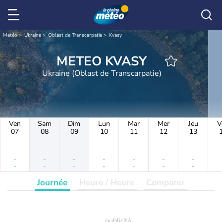
Météo
Ukraine
Oblast de Transcarpatie
Kvasy
METEO KVASY
Ukraine (Oblast de Transcarpatie)
Ven
Sam
Dim
Lun
Mar
Mer
Jeu
V
07
08
09
10
11
12
13
-
-
-
-
-
-
-
-
-
-
-
-
-
-
Journée
Heure / Heure
Comparer