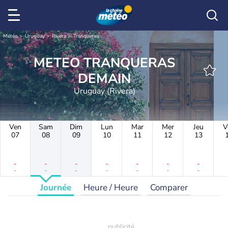
Météo
Uruguay
Rivera
Tranqueras
METEO TRANQUERAS
DEMAIN
Uruguay (Rivera)
Ven
Sam
Dim
Lun
Mar
Mer
Jeu
V
07
08
09
10
11
12
13
-
-
-
-
-
-
-
-
-
-
-
-
-
-
Journée
Heure / Heure
Comparer