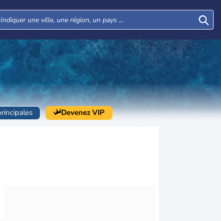
principales
Devenez VIP
Mar
Mer
Jeu
Ven