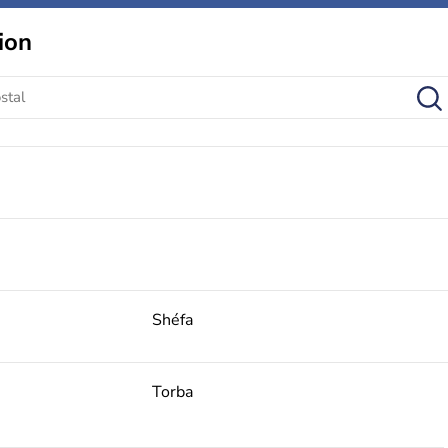
ion
Shéfa
Torba