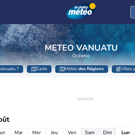
METEO VANUATU
Océanie
Vanuatu ?
Carte
Météo
des Régions
Villes 
oût
un
Mar
Mer
Jeu
Ven
Sam
Dim
Lun