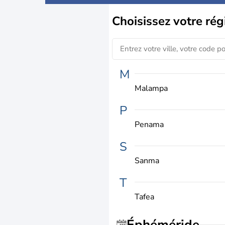
Choisissez
votre rég
M
Malampa
P
Penama
S
Sanma
T
Tafea
Éphéméride