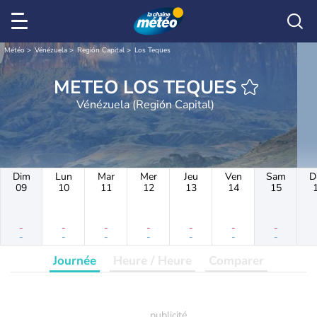
Météo
Vénézuela
Región Capital
Los Teques
METEO LOS TEQUES
Vénézuela (Región Capital)
Dim
Lun
Mar
Mer
Jeu
Ven
Sam
D
09
10
11
12
13
14
15
-
-
-
-
-
-
-
-
-
-
-
-
-
-
Journée
Heure / Heure
Comparer