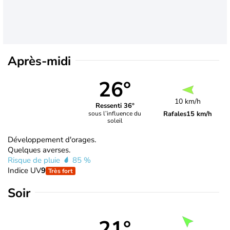
Après-midi
26°
10 km/h
Ressenti 36°
Rafales
15 km/h
sous l’influence du
soleil
Développement d'orages.
Quelques averses.
Risque de pluie
85 %
Indice UV
9
Très fort
Soir
21°