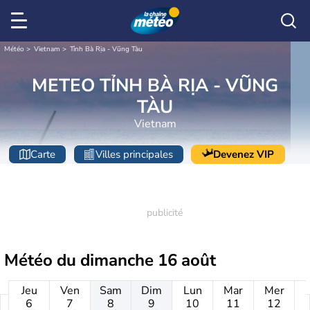
Météo
Vietnam
Tỉnh Bà Rịa - Vũng Tàu
METEO TỈNH BÀ RỊA - VŨNG
TÀU
Vietnam
Carte
Villes principales
Devenez VIP
Météo du
dimanche 16 août
Jeu
Ven
Sam
Dim
Lun
Mar
Mer
6
7
8
9
10
11
12