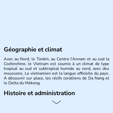
Géographie et climat
Avec au Nord, le Tonkin, au Centre l'Annam et au sud la
Cochinchine, le Vietnam est soumis à un climat de type
tropical au sud et subtropical humide au nord, avec des
moussons. Le vietnamien est la langue officielle du pays.
A découvrir sur place, les récifs coralliens de Da Nang et
le Delta du Mékong.
Histoire et administration
Pays d'Asie du Sud-Est situé sur l'est de la péninsule
indochinoise, le Vietnam compte 85 millions d'habitants.
Bordé par la Chine au Nord, il est limitrophe du Laos et