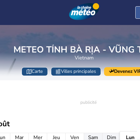
METEO TỈNH BÀ RỊA - VŨNG 
Vietnam
Carte
Villes principales
Devenez VI
oût
un
Mar
Mer
Jeu
Ven
Sam
Dim
Lun