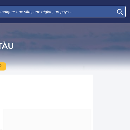
TÀU
P
Mar
Mer
Jeu
Ven