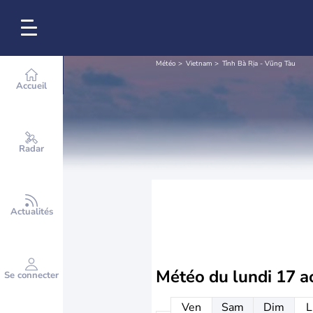
Météo
Vietnam
Tỉnh Bà Rịa - Vũng Tàu
Accueil
Radar
Actualités
Météo du
lundi 17 a
Se connecter
Ven
Sam
Dim
L