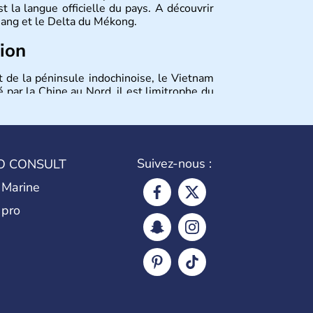
 la langue officielle du pays. A découvrir
 Nang et le Delta du Mékong.
tion
t de la péninsule indochinoise, le Vietnam
 par la Chine au Nord, il est limitrophe du
Viêt Nam signifie les « Viêt du Sud ». Sa
 est le nom récent de l'ancienne Saïgon.
Suivez-nous :
O CONSULT
 Marine
 pro