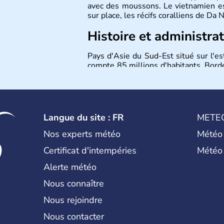
avec des moussons. Le vietnamien est
sur place, les récifs coralliens de Da
Histoire et administra
Pays d'Asie du Sud-Est situé sur l'es
compte 85 millions d'habitants. Bordé
Laos et du Cambodge. Littéralement, 
capitale est Hanoï. Hô-Chi-Minh-Ville
Langue du site : FR
METE
Nos experts météo
Météo
Certificat d'intempéries
Météo
Alerte météo
Nous connaître
Nous rejoindre
Nous contacter