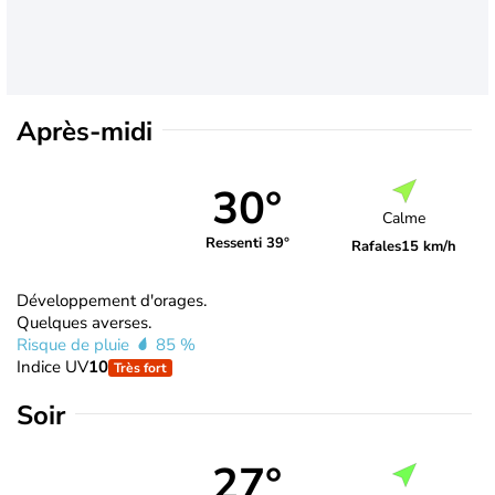
Après-midi
30°
Calme
Ressenti 39°
Rafales
15 km/h
Développement d'orages.
Quelques averses.
Risque de pluie
85 %
Indice UV
10
Très fort
Soir
27°