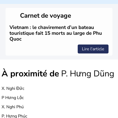
Bordé par la Chine au Nord, il est limitrophe du Laos et
du Cambodge. Littéralement, Viêt Nam signifie les « Viêt
du Sud ». Sa capitale est Hanoï. Hô-Chi-Minh-Ville est le
Carnet de voyage
nom récent de l'ancienne Saïgon.
Vietnam : le chavirement d’un bateau
touristique fait 15 morts au large de Phu
Quoc
Lire l'article
À proximité de
P. Hưng Dũng
X. Nghi Đức
P Hưng Lộc
X. Nghi Phú
P. Hưng Phúc