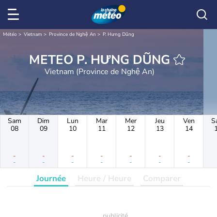
Météo
Vietnam
Province de Nghệ An
P. Hưng Dũng
METEO P. HƯNG DŨNG
Vietnam (Province de Nghệ An)
Sam
Dim
Lun
Mar
Mer
Jeu
Ven
S
08
09
10
11
12
13
14
-
-
-
-
-
-
-
-
-
-
-
-
-
-
Journée
Heure / Heure
Comparer