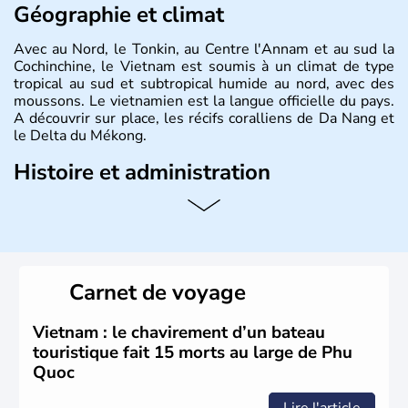
Géographie et climat
Avec au Nord, le Tonkin, au Centre l'Annam et au sud la
Cochinchine, le Vietnam est soumis à un climat de type
tropical au sud et subtropical humide au nord, avec des
moussons. Le vietnamien est la langue officielle du pays.
A découvrir sur place, les récifs coralliens de Da Nang et
le Delta du Mékong.
Histoire et administration
Pays d'Asie du Sud-Est situé sur l'est de la péninsule
indochinoise, le Vietnam compte 85 millions d'habitants.
Bordé par la Chine au Nord, il est limitrophe du Laos et
du Cambodge. Littéralement, Viêt Nam signifie les « Viêt
du Sud ». Sa capitale est Hanoï. Hô-Chi-Minh-Ville est le
Carnet de voyage
nom récent de l'ancienne Saïgon.
Vietnam : le chavirement d’un bateau
touristique fait 15 morts au large de Phu
Quoc