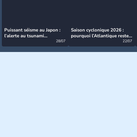
Puissant séisme au Japon :
Saison cyclonique 2026 :
l’alerte au tsunami
pourquoi l’Atlantique reste
désormais levée
28/07
très calme à ce stade ?
22/07