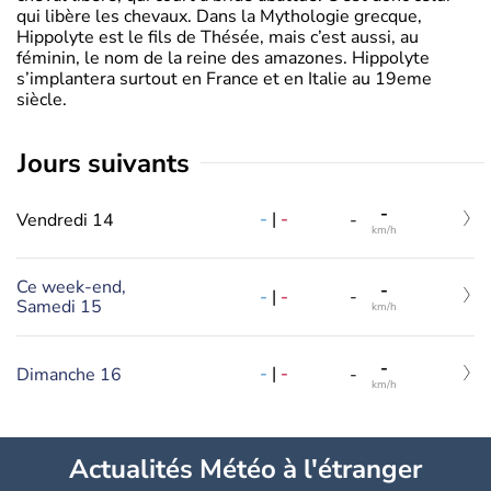
qui libère les chevaux. Dans la Mythologie grecque,
Hippolyte est le fils de Thésée, mais c’est aussi, au
féminin, le nom de la reine des amazones. Hippolyte
s’implantera surtout en France et en Italie au 19eme
siècle.
jours suivants
-
-
|
-
Vendredi 14
-
km/h
Ce week-end,
-
-
|
-
-
Samedi 15
km/h
-
-
|
-
Dimanche 16
-
km/h
Actualités Météo à l'étranger