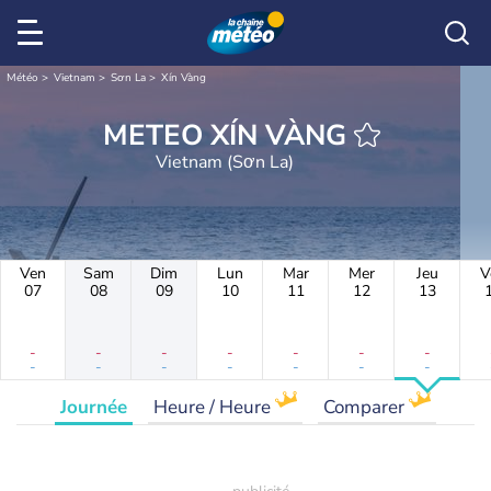
Météo
Vietnam
Sơn La
Xín Vàng
METEO XÍN VÀNG
Vietnam (Sơn La)
Ven
Sam
Dim
Lun
Mar
Mer
Jeu
V
07
08
09
10
11
12
13
-
-
-
-
-
-
-
-
-
-
-
-
-
-
Journée
Heure / Heure
Comparer