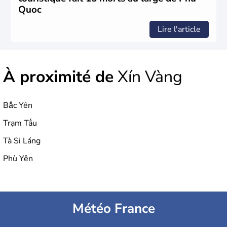
Quoc
Lire l'article
À proximité de
Xín Vàng
Bắc Yên
Trạm Tấu
Tà Si Láng
Phù Yên
Météo France