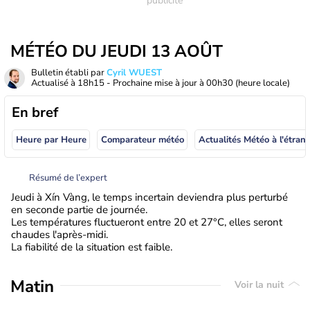
MÉTÉO DU JEUDI 13 AOÛT
Bulletin établi par
Cyril WUEST
Actualisé à
18h15
- Prochaine mise à jour à
00h30
(heure locale)
En bref
Heure par Heure
Comparateur météo
Actualités Météo à
Résumé de l’expert
Jeudi à Xín Vàng, le temps incertain deviendra plus perturbé
en seconde partie de journée.
Les températures fluctueront entre 20 et 27°C, elles seront
chaudes l'après-midi.
La fiabilité de la situation est faible.
Matin
Voir la nuit