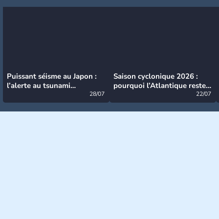
Puissant séisme au Japon :
Saison cyclonique 2026 :
l’alerte au tsunami
pourquoi l’Atlantique reste
désormais levée
28/07
très calme à ce stade ?
22/07