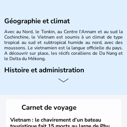
Géographie et climat
Avec au Nord, le Tonkin, au Centre l'Annam et au sud la
Cochinchine, le Vietnam est soumis à un climat de type
tropical au sud et subtropical humide au nord, avec des
moussons. Le vietnamien est la langue officielle du pays.
A découvrir sur place, les récifs coralliens de Da Nang et
le Delta du Mékong.
Histoire et administration
Pays d'Asie du Sud-Est situé sur l'est de la péninsule
indochinoise, le Vietnam compte 85 millions d'habitants.
Bordé par la Chine au Nord, il est limitrophe du Laos et
du Cambodge. Littéralement, Viêt Nam signifie les « Viêt
du Sud ». Sa capitale est Hanoï. Hô-Chi-Minh-Ville est le
Carnet de voyage
nom récent de l'ancienne Saïgon.
Vietnam : le chavirement d’un bateau
touristique fait 15 morts au large de Phu