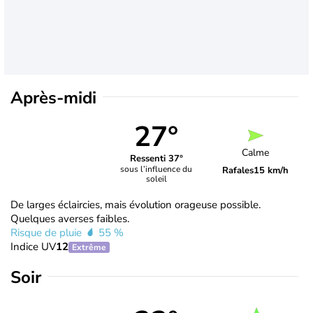
Après-midi
27°
Calme
Ressenti 37°
sous l’influence du
Rafales
15 km/h
soleil
De larges éclaircies, mais évolution orageuse possible.
Quelques averses faibles.
Risque de pluie
55 %
Indice UV
12
Extrême
Soir