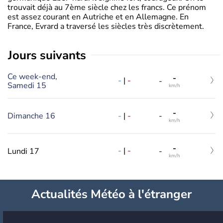
trouvait déjà au 7ème siècle chez les francs. Ce prénom
est assez courant en Autriche et en Allemagne. En
France, Evrard a traversé les siècles très discrètement.
jours suivants
Ce week-end,
-
-
|
-
-
Samedi 15
km/h
-
-
|
-
Dimanche 16
-
km/h
-
-
|
-
Lundi 17
-
km/h
Actualités Météo à l'étranger