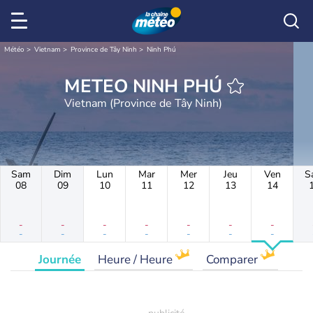
Météo
Vietnam
Province de Tây Ninh
Ninh Phú
METEO NINH PHÚ
Vietnam (Province de Tây Ninh)
Sam
Dim
Lun
Mar
Mer
Jeu
Ven
S
08
09
10
11
12
13
14
-
-
-
-
-
-
-
-
-
-
-
-
-
-
Journée
Heure / Heure
Comparer