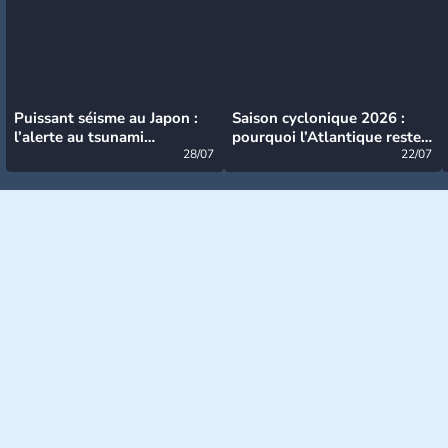
Puissant séisme au Japon :
Saison cyclonique 2026 :
l’alerte au tsunami
pourquoi l’Atlantique reste
désormais levée
28/07
très calme à ce stade ?
22/07