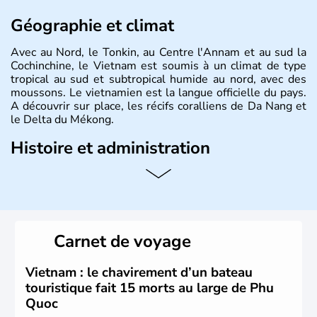
Géographie et climat
Avec au Nord, le Tonkin, au Centre l'Annam et au sud la
Cochinchine, le Vietnam est soumis à un climat de type
tropical au sud et subtropical humide au nord, avec des
moussons. Le vietnamien est la langue officielle du pays.
A découvrir sur place, les récifs coralliens de Da Nang et
le Delta du Mékong.
Histoire et administration
Pays d'Asie du Sud-Est situé sur l'est de la péninsule
indochinoise, le Vietnam compte 85 millions d'habitants.
Bordé par la Chine au Nord, il est limitrophe du Laos et
du Cambodge. Littéralement, Viêt Nam signifie les « Viêt
du Sud ». Sa capitale est Hanoï. Hô-Chi-Minh-Ville est le
Carnet de voyage
nom récent de l'ancienne Saïgon.
Vietnam : le chavirement d’un bateau
touristique fait 15 morts au large de Phu
Quoc