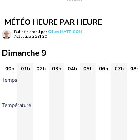
MÉTÉO HEURE PAR HEURE
Bulletin établi par
Gilles MATRICON
Actualisé à
23h30
Dimanche 9
00h
01h
02h
03h
04h
05h
06h
07h
08h
Temps
Température