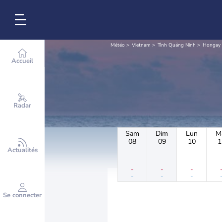
Météo
Vietnam
Tỉnh Quảng Ninh
Hongay
Accueil
Radar
Sam
Dim
Lun
M
08
09
10
1
Actualités
-
-
-
-
-
-
Se connecter