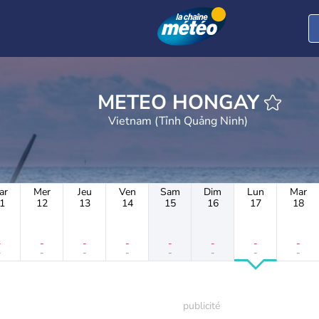
METEO HONGAY
Vietnam (Tỉnh Quảng Ninh)
ar
Mer
Jeu
Ven
Sam
Dim
Lun
Mar
1
12
13
14
15
16
17
18
-
-
-
-
-
-
-
-
-
-
-
-
-
-
-
-