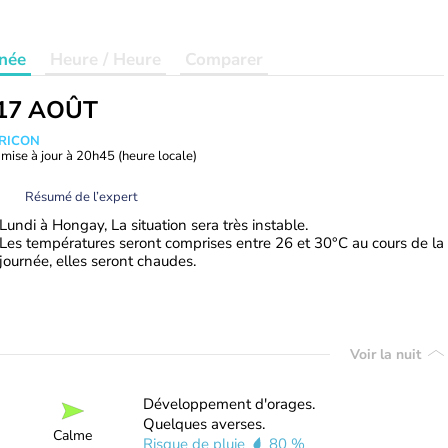
née
Heure / Heure
Comparer
17 AOÛT
TRICON
mise à jour à
20h45
(heure locale)
Résumé de l’expert
Lundi à Hongay, La situation sera très instable.
Les températures seront comprises entre 26 et 30°C au cours de la
journée, elles seront chaudes.
Voir la nuit
Développement d'orages.
Quelques averses.
Calme
Risque de pluie
80 %