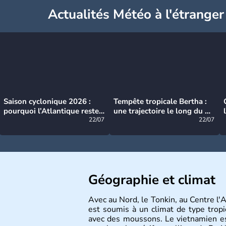
Actualités Météo à l'étranger
Saison cyclonique 2026 :
Tempête tropicale Bertha :
pourquoi l’Atlantique reste
une trajectoire le long du du
très calme à ce stade ?
22/07
littoral américain
22/07
Géographie et climat
Avec au Nord, le Tonkin, au Centre l'
est soumis à un climat de type tropi
avec des moussons. Le vietnamien est