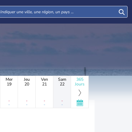
Mer
Jeu
Ven
Sam
365
19
20
21
22
Jours
-
-
-
-
-
-
-
-