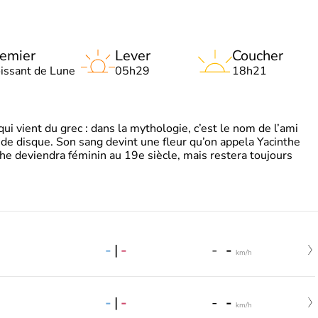
emier
Lever
Coucher
oissant de Lune
05h29
18h21
 vient du grec : dans la mythologie, c’est le nom de l’ami
 de disque. Son sang devint une fleur qu’on appela Yacinthe
he deviendra féminin au 19e siècle, mais restera toujours
-
|
-
-
-
km/h
-
|
-
-
-
km/h