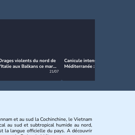
Orages violents du nord de
Canicule intense en
Ca
l'Italie aux Balkans ce mardi
Méditerranée : près de 50°C
Ma
: grosse grêle, violentes
21/07
et des incendies hors de
21/07
rafales et pluies intenses
contrôle en Espagne
Annam et au sud la Cochinchine, le Vietnam
cal au sud et subtropical humide au nord,
 la langue officielle du pays. A découvrir