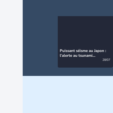
Puissant séisme au Japon :
l’alerte au tsunami
désormais levée
28/07