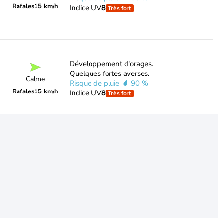
Rafales
15 km/h
Indice UV
8
Très fort
Développement d'orages.
Quelques fortes averses.
Calme
Risque de pluie
90 %
Rafales
15 km/h
Indice UV
8
Très fort