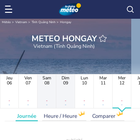
Météo
Vietnam
Tỉnh Quảng Ninh
Hongay
METEO HONGAY
Vietnam (Tỉnh Quảng Ninh)
Jeu
Ven
Sam
Dim
Lun
Mar
Mer
J
06
07
08
09
10
11
12
-
-
-
-
-
-
-
-
-
-
-
-
-
-
Journée
Heure / Heure
Comparer