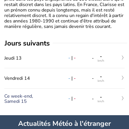
restait discret dans les pays latins. En France, Clarisse est
un prénom connu depuis longtemps, mais il est resté
relativement discret. Il a connu un regain d'intérêt à partir
des années 1980-1990 et continue d'être attribué de
manière régulière, sans jamais devenir très courant.
jours suivants
-
-
|
-
Jeudi 13
-
km/h
-
-
|
-
Vendredi 14
-
km/h
Ce week-end,
-
-
|
-
-
Samedi 15
km/h
Actualités Météo à l'étranger