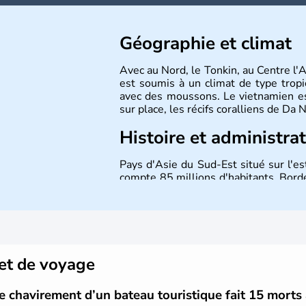
Géographie et climat
Avec au Nord, le Tonkin, au Centre l'
est soumis à un climat de type tropi
avec des moussons. Le vietnamien est
sur place, les récifs coralliens de Da
Histoire et administra
Pays d'Asie du Sud-Est situé sur l'es
compte 85 millions d'habitants. Bordé
Laos et du Cambodge. Littéralement, 
capitale est Hanoï. Hô-Chi-Minh-Ville
et de voyage
le chavirement d’un bateau touristique fait 15 mort