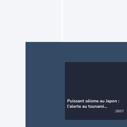
Puissant séisme au Japon :
l’alerte au tsunami
désormais levée
28/07