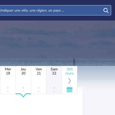
Mer
Jeu
Ven
Sam
365
19
20
21
22
Jours
-
-
-
-
-
-
-
-