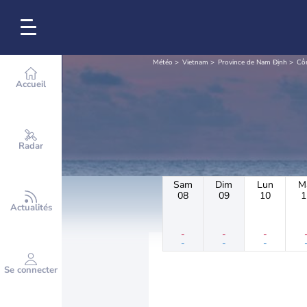
Météo
Vietnam
Province de Nam Định
Cồ
Accueil
Radar
Sam
Dim
Lun
M
08
09
10
1
Actualités
-
-
-
-
-
-
Se connecter