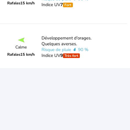
Rafales
15 km/h
Indice UV
7
Fort
Développement d'orages.
Quelques averses.
Calme
Risque de pluie
90 %
Rafales
15 km/h
Indice UV
9
Très fort