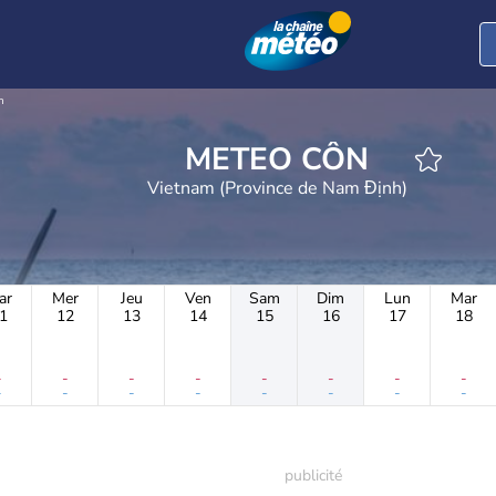
n
METEO CỒN
Vietnam (Province de Nam Định)
ar
Mer
Jeu
Ven
Sam
Dim
Lun
Mar
1
12
13
14
15
16
17
18
-
-
-
-
-
-
-
-
-
-
-
-
-
-
-
-