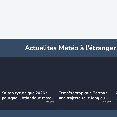
Actualités Météo à l'étranger
Saison cyclonique 2026 :
Tempête tropicale Bertha :
pourquoi l’Atlantique reste
une trajectoire le long du du
très calme à ce stade ?
22/07
littoral américain
22/07