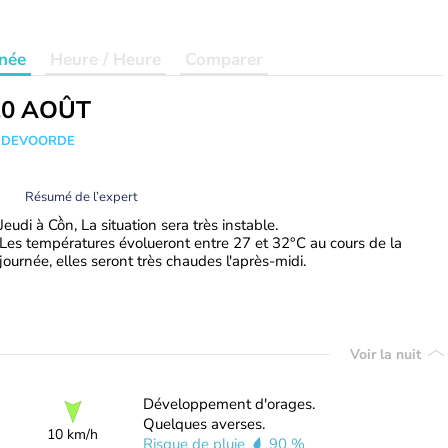
née
Heure / Heure
Comparer
20 AOÛT
ANDEVOORDE
Résumé de l’expert
Jeudi à Cồn, La situation sera très instable.
Les températures évolueront entre 27 et 32°C au cours de la
journée, elles seront très chaudes l'après-midi.
Voir la nuit
Développement d'orages.
Quelques averses.
10 km/h
Risque de pluie
90 %