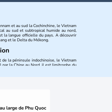
Annam et au sud la Cochinchine, le Vietnam
cal au sud et subtropical humide au nord,
 la langue officielle du pays. A découvrir
 Nang et le Delta du Mékong.
tion
t de la péninsule indochinoise, le Vietnam
 par la Chine au Nord, il est limitrophe du
Viêt Nam signifie les « Viêt du Sud ». Sa
 est le nom récent de l'ancienne Saïgon.
s au large de Phu Quoc