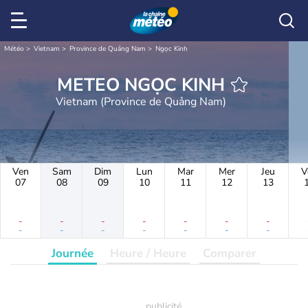
Météo
Vietnam
Province de Quảng Nam
Ngọc Kinh
METEO NGỌC KINH
Vietnam (Province de Quảng Nam)
Ven
Sam
Dim
Lun
Mar
Mer
Jeu
V
07
08
09
10
11
12
13
-
-
-
-
-
-
-
-
-
-
-
-
-
-
Journée
Heure / Heure
Comparer