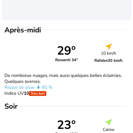
Après-midi
29°
10 km/h
Ressenti 34°
Rafales
30 km/h
De nombreux nuages, mais aussi quelques belles éclaircies.
Quelques averses.
Risque de pluie
85 %
Indice UV
10
Très fort
Soir
23°
Calme