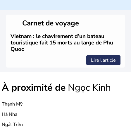
indochinoise, le Vietnam compte 85 millions d'habitants.
Bordé par la Chine au Nord, il est limitrophe du Laos et
du Cambodge. Littéralement, Viêt Nam signifie les « Viêt
du Sud ». Sa capitale est Hanoï. Hô-Chi-Minh-Ville est le
Carnet de voyage
nom récent de l'ancienne Saïgon.
Vietnam : le chavirement d’un bateau
touristique fait 15 morts au large de Phu
Quoc
Lire l'article
À proximité de
Ngọc Kinh
Thạnh Mỹ
Hà Nha
Ngát Trên