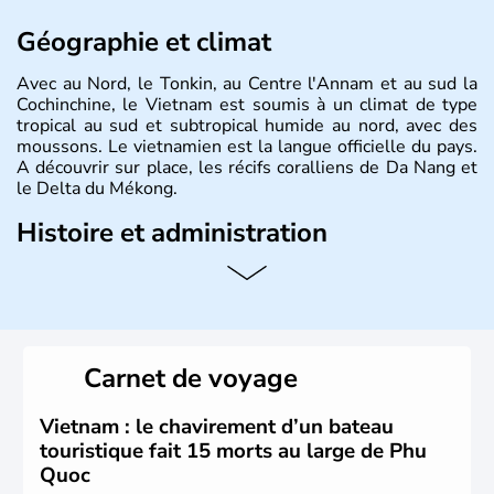
Géographie et climat
Avec au Nord, le Tonkin, au Centre l'Annam et au sud la
Cochinchine, le Vietnam est soumis à un climat de type
tropical au sud et subtropical humide au nord, avec des
moussons. Le vietnamien est la langue officielle du pays.
A découvrir sur place, les récifs coralliens de Da Nang et
le Delta du Mékong.
Histoire et administration
Pays d'Asie du Sud-Est situé sur l'est de la péninsule
indochinoise, le Vietnam compte 85 millions d'habitants.
Bordé par la Chine au Nord, il est limitrophe du Laos et
du Cambodge. Littéralement, Viêt Nam signifie les « Viêt
du Sud ». Sa capitale est Hanoï. Hô-Chi-Minh-Ville est le
Carnet de voyage
nom récent de l'ancienne Saïgon.
Vietnam : le chavirement d’un bateau
touristique fait 15 morts au large de Phu
Quoc