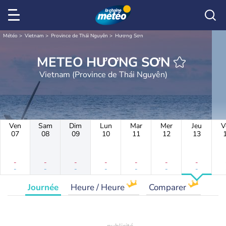
Météo
Vietnam
Province de Thái Nguyên
Hương Sơn
METEO HƯƠNG SƠN
Vietnam (Province de Thái Nguyên)
Ven
Sam
Dim
Lun
Mar
Mer
Jeu
V
07
08
09
10
11
12
13
-
-
-
-
-
-
-
-
-
-
-
-
-
-
Journée
Heure / Heure
Comparer