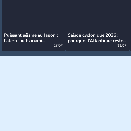
Puissant séisme au Japon :
Saison cyclonique 2026 :
l’alerte au tsunami
pourquoi l’Atlantique reste
désormais levée
28/07
très calme à ce stade ?
22/07