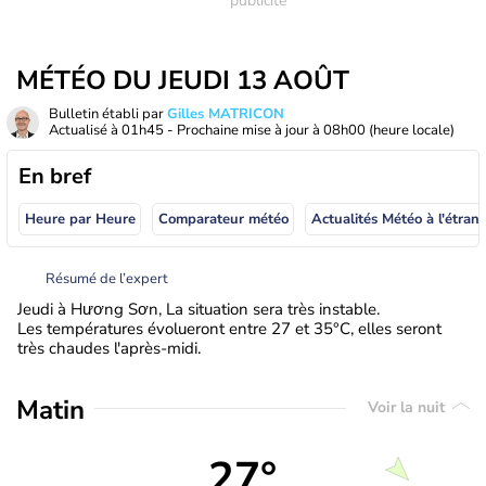
MÉTÉO DU JEUDI 13 AOÛT
Bulletin établi par
Gilles MATRICON
Actualisé à
01h45
- Prochaine mise à jour à
08h00
(heure locale)
En bref
Heure par Heure
Comparateur météo
Actualités Météo à
Résumé de l’expert
Jeudi à Hương Sơn, La situation sera très instable.
Les températures évolueront entre 27 et 35°C, elles seront
très chaudes l'après-midi.
Matin
Voir la nuit
27°