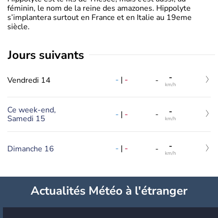
féminin, le nom de la reine des amazones. Hippolyte
s’implantera surtout en France et en Italie au 19eme
siècle.
jours suivants
-
-
|
-
Vendredi 14
-
km/h
Ce week-end,
-
-
|
-
-
Samedi 15
km/h
-
-
|
-
Dimanche 16
-
km/h
Actualités Météo à l'étranger