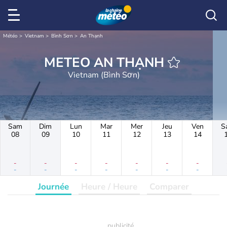
Météo
Vietnam
Bình Sơn
An Thạnh
METEO AN THẠNH
Vietnam (Bình Sơn)
Sam
Dim
Lun
Mar
Mer
Jeu
Ven
S
08
09
10
11
12
13
14
-
-
-
-
-
-
-
-
-
-
-
-
-
-
Journée
Heure / Heure
Comparer