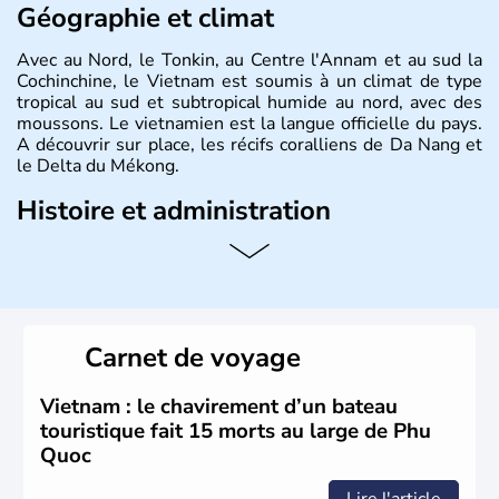
Géographie et climat
Avec au Nord, le Tonkin, au Centre l'Annam et au sud la
Cochinchine, le Vietnam est soumis à un climat de type
tropical au sud et subtropical humide au nord, avec des
moussons. Le vietnamien est la langue officielle du pays.
A découvrir sur place, les récifs coralliens de Da Nang et
le Delta du Mékong.
Histoire et administration
Pays d'Asie du Sud-Est situé sur l'est de la péninsule
indochinoise, le Vietnam compte 85 millions d'habitants.
Bordé par la Chine au Nord, il est limitrophe du Laos et
du Cambodge. Littéralement, Viêt Nam signifie les « Viêt
du Sud ». Sa capitale est Hanoï. Hô-Chi-Minh-Ville est le
Carnet de voyage
nom récent de l'ancienne Saïgon.
Vietnam : le chavirement d’un bateau
touristique fait 15 morts au large de Phu
Quoc