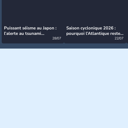
Puissant séisme au Japon :
Saison cyclonique 2026 :
l’alerte au tsunami
pourquoi l’Atlantique reste
désormais levée
28/07
très calme à ce stade ?
22/07