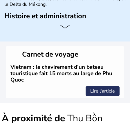
le Delta du Mékong.
Histoire et administration
Pays d'Asie du Sud-Est situé sur l'est de la péninsule
indochinoise, le Vietnam compte 85 millions d'habitants.
Bordé par la Chine au Nord, il est limitrophe du Laos et
du Cambodge. Littéralement, Viêt Nam signifie les « Viêt
du Sud ». Sa capitale est Hanoï. Hô-Chi-Minh-Ville est le
Carnet de voyage
nom récent de l'ancienne Saïgon.
Vietnam : le chavirement d’un bateau
touristique fait 15 morts au large de Phu
Quoc
Lire l'article
À proximité de
Thu Bồn