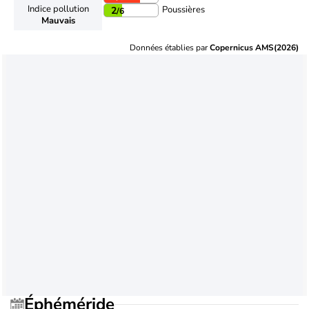
Indice pollution
Poussières
2
/6
Mauvais
Données établies par
Copernicus AMS(2026)
Éphéméride