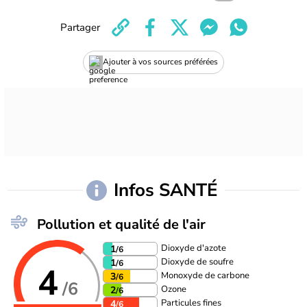
Partager
Ajouter à vos sources préférées
Infos SANTÉ
Pollution et qualité de l'air
Dioxyde d'azote
1
/6
Dioxyde de soufre
1
/6
4
Monoxyde de carbone
3
/6
/6
Ozone
2
/6
Particules fines
4
/6