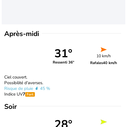
Après-midi
31°
10 km/h
Ressenti 36°
Rafales
40 km/h
Ciel couvert.
Possibilité d'averses.
Risque de pluie
45 %
Indice UV
7
Fort
Soir
28°