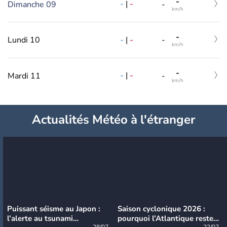
-
-
|
-
Dimanche 09
-
km/h
-
-
|
-
Lundi 10
-
km/h
-
-
|
-
Mardi 11
-
km/h
Actualités Météo à l'étranger
Puissant séisme au Japon :
Saison cyclonique 2026 :
l’alerte au tsunami
pourquoi l’Atlantique reste
28/07
22/07