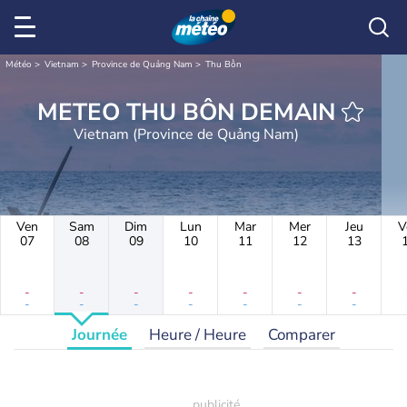
Météo
Vietnam
Province de Quảng Nam
Thu Bồn
METEO THU BỒN DEMAIN
Vietnam (Province de Quảng Nam)
Ven
Sam
Dim
Lun
Mar
Mer
Jeu
V
07
08
09
10
11
12
13
-
-
-
-
-
-
-
-
-
-
-
-
-
-
Journée
Heure / Heure
Comparer