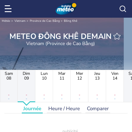
Météo
Vietnam
Province de Cao Bằng
Đông Khê
METEO ĐÔNG KHÊ DEMAIN
Vietnam (Province de Cao Bằng)
Sam
Dim
Lun
Mar
Mer
Jeu
Ven
S
08
09
10
11
12
13
14
-
-
-
-
-
-
-
-
-
-
-
-
-
-
Journée
Heure / Heure
Comparer