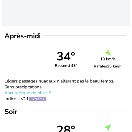
Après-midi
34°
10 km/h
Ressenti 43°
Rafales
15 km/h
Légers passages nuageux n'altérant pas le beau temps.
Sans précipitations.
Aucun risque de pluie
Indice UV
11
Extrême
Soir
28°