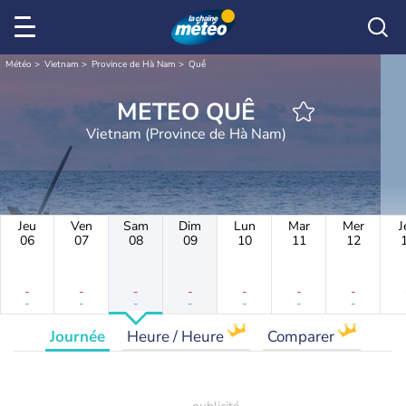
Météo
Vietnam
Province de Hà Nam
Quế
METEO QUẾ
Vietnam (Province de Hà Nam)
Jeu
Ven
Sam
Dim
Lun
Mar
Mer
J
06
07
08
09
10
11
12
-
-
-
-
-
-
-
-
-
-
-
-
-
-
Journée
Heure / Heure
Comparer