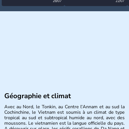
désormais levée
28/07
très calme à ce stade ?
22/07
Géographie et climat
Avec au Nord, le Tonkin, au Centre l'Annam et au sud la
Cochinchine, le Vietnam est soumis à un climat de type
tropical au sud et subtropical humide au nord, avec des
moussons. Le vietnamien est la langue officielle du pays.
A découvrir sur place, les récifs coralliens de Da Nang et