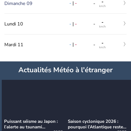
-
-
|
-
Dimanche 09
-
km/h
-
-
|
-
Lundi 10
-
km/h
-
-
|
-
Mardi 11
-
km/h
Actualités Météo à l'étranger
Puissant séisme au Japon :
Saison cyclonique 2026 :
l’alerte au tsunami
pourquoi l’Atlantique reste