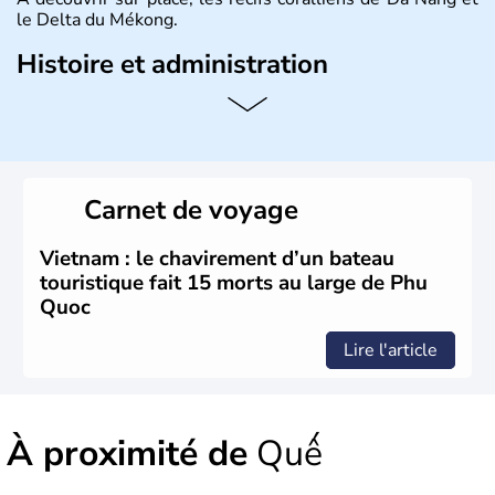
le Delta du Mékong.
Histoire et administration
Pays d'Asie du Sud-Est situé sur l'est de la péninsule
indochinoise, le Vietnam compte 85 millions d'habitants.
Bordé par la Chine au Nord, il est limitrophe du Laos et
du Cambodge. Littéralement, Viêt Nam signifie les « Viêt
du Sud ». Sa capitale est Hanoï. Hô-Chi-Minh-Ville est le
Carnet de voyage
nom récent de l'ancienne Saïgon.
Vietnam : le chavirement d’un bateau
touristique fait 15 morts au large de Phu
Quoc
Lire l'article
À proximité de
Quế