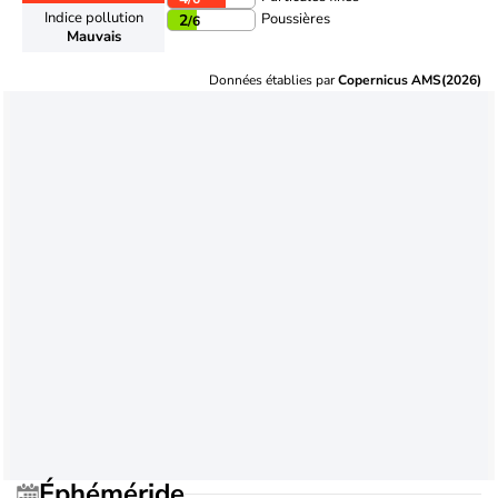
Indice pollution
Poussières
2
/6
Mauvais
Données établies par
Copernicus AMS(2026)
Éphéméride