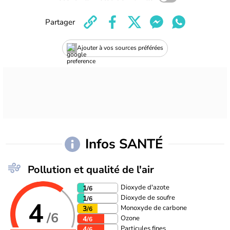
Partager
Ajouter à vos sources préférées
Infos SANTÉ
Pollution et qualité de l'air
Dioxyde d'azote
1
/6
Dioxyde de soufre
1
/6
4
Monoxyde de carbone
3
/6
/6
Ozone
4
/6
Particules fines
4
/6